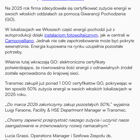
Na 2025 rok firma zdecydowała się certyfikować zużycie energii w
swoich włoskich oddziałach za pomocą Gwarancji Pochodzenia
(GO).
W lokalizacjach we Włoszech część energii pochodzi już z
autoprodukcji dzięki
instalacjom fotowoltaicznym
, jak w centrali w
Campogalliano
. Jednak nie całe zapotrzebowanie może być pokryte
wewnętrznie. Energia kupowana na rynku uzupełnia pozostałe
potrzeby.
Właśnie tutaj wkraczają GO: elektroniczne certyfikaty
potwierdzające, że równoważna ilość energii z odnawialnych źródeł
została wprowadzona do krajowej sieci.
Transmec zakupił już ponad 1 000 certyfikatów GO, pokrywając w
ten sposób 50% zużycia energii w swoich włoskich lokalizacjach w
2025 roku.
„
Do marca 2026 zakończymy zakup pozostałych 50%
,” wyjaśnia
Luigi Faraone, Facility & HSE Department Manager w Transmec.
„
Chcemy zapewnić przejrzystość naszego zużycia i uczynić nasze
zaangażowanie w zrównoważony rozwój namacalnym
.”
Lucia Grassi, Operations Manager i Szefowa Zespołu ds.