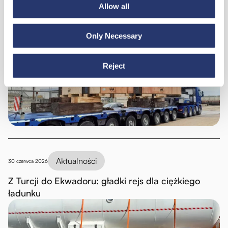
Allow all
Aktualności
6 lipca 2026
Only Necessary
98 ton stali z Włoch do Indii
Reject
Aktualności
30 czerwca 2026
Z Turcji do Ekwadoru: gładki rejs dla ciężkiego
ładunku