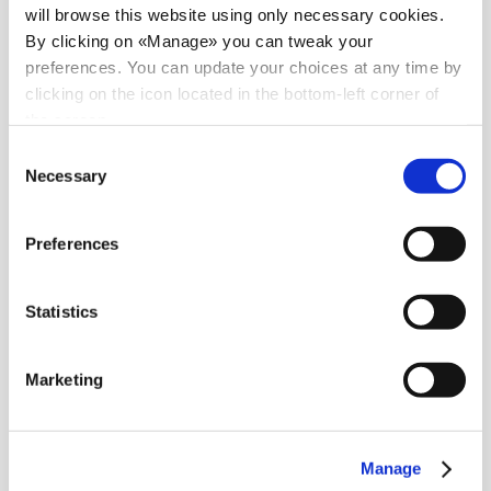
Nos
entrepôts
en
will browse this website using only necessary cookies.
By clicking on «Manage» you can tweak your
preferences. You can update your choices at any time by
Europe
clicking on the icon located in the bottom-left corner of
the screen.
Consent
Necessary
Logistique Italie
Selection
Preferences
Un réseau de plus de 150 000 m² d'entrepôts de dernière
génération, certifiés LEED et stratégiquement situés dans différentes
Statistics
régions de la péninsule. Des entrepôts multisectoriels et
multicanaux, gérés avec précision et efficacité par le WMS de T-
LOG.
Marketing
Logistique Royaume-Uni
Manage