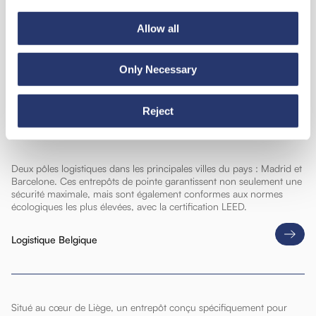
London Gateway, Birmingham, Worcester, Bradford : 4 entrepôts
Allow all
répartis sur tout le territoire national, offrant plus de 40 000 m²
d’espace de stockage et plus de 55 000 emplacements pour
palettes. Grâce au WMS de T-LOG, ils garantissent un contrôle total
et une gestion optimisée des opérations logistiques.
Only Necessary
Logistique Espagne
Reject
Deux pôles logistiques dans les principales villes du pays : Madrid et
Barcelone. Ces entrepôts de pointe garantissent non seulement une
sécurité maximale, mais sont également conformes aux normes
écologiques les plus élevées, avec la certification LEED.
Logistique Belgique
Situé au cœur de Liège, un entrepôt conçu spécifiquement pour