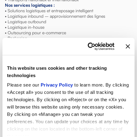
Nos services logistiques :
• Solutions logistiques et entreposage intelligent
• Logistique inbound – approvisionnement des lignes
• Logistique outbound
• Logistique in-house
• Outsourcing pour e-commerce
• Packaging
This website uses cookies and other tracking
Discutons ensemble
technologies
Please see our
Privacy Policy
to learn more. By clicking
«Accept all» you consent to the use of all tracking
technologies. By clicking on «Reject» or on the «X» you
Entrepôt
Turquie
will browse this website using only necessary cookies.
By clicking on «Manage» you can tweak your
preferences. You can update your choices at any time by
clicking on the icon located in the bottom-left corner of
Logistique Istanbul
the screen.