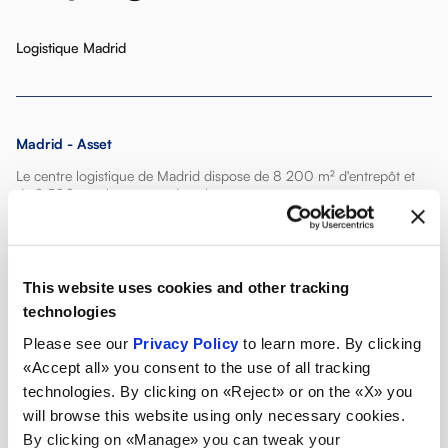
Logistique Madrid
Madrid - Asset
Le centre logistique de Madrid dispose de 8 200 m² d'entrepôt et
de 2 500 emplacements de palettes.
Superficie couverte : 8 200 m²
Hauteur sous poutre : 9 m
Emplacements palettes : 2 500
Nombre de quais d’entrée : 15
This website uses cookies and other tracking
Nombre de quais de sortie : 15
technologies
Rampes de chargement/déchargement : 20
Véhicules entrant/sortant : 30/jour
Please see our
Privacy Policy
to learn more. By clicking
«Accept all» you consent to the use of all tracking
technologies. By clicking on «Reject» or on the «X» you
will browse this website using only necessary cookies.
By clicking on «Manage» you can tweak your