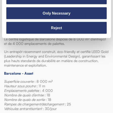
Only Necessary
Logistique Barcelone
Reject
Le centre logistique de Barcelone dispose de 8 000 m² d'entrepôt
et de 4 000 emplacements de palettes.
Un entrepôt récemment construit, éco-friendly et certifié LEED Gold
(Leadership in Energy and Environmental Design), garantissant les
plus hauts standards de durabilité en matière de construction,
maintenance et exploitation.
Barcelone - Asset
Superficie couverte
: 8 000 m²
Hauteur sous poutre
: 11 m
Emplacements palettes
: 4 000
Nombre de quais d’entrée
: 18
Nombre de quais de sortie
: 18
Rampes de chargement/déchargement
: 25
Véhicules entrant/sortant
: 30/jour