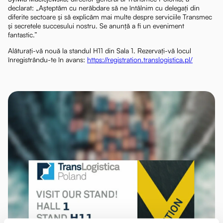
declarat: „Așteptăm cu nerăbdare să ne întâlnim cu delegați din
diferite sectoare și să explicăm mai multe despre serviciile Transmec
și secretele succesului nostru. Se anunță a fi un eveniment
fantastic.”
Alăturați-vă nouă la standul H11 din Sala 1. Rezervați-vă locul
înregistrându-te în avans:
https://registration.translogistica.pl/