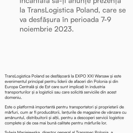
încântată să-ți anunțe prezența
la TransLogistica Poland, care se
va desfășura în perioada 7-9
noiembrie 2023.
TransLogistica Poland se desfășoară la EXPO XXI Warsaw și este
evenimentul principal pentru liderii de afaceri din Polonia și din
Europa Centrală și de Est care sunt implicați în industria
transporturilor și a logisticii sau care solicită serviciile din acest
domeniu.
Este o platformă importantă pentru transportatori și proprietarii de
mărfuri, cum ar fi producătorii, lanțurile de magazine de vânzare cu
amănuntul, distribuitorii și alții, pentru a descoperi servicii logistice
complete și de cea mai bună calitate pentru mărfurile lor.
Sylwia Maciejewska, director general al Transmec Polonia, a