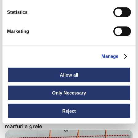
Statistics
Știri
6 iulie 2026
Marketing
98 de tone de oțel din Italia în India
Manage
Allow all
Only Necessary
Știri
30 iunie 2026
Reject
Din Turcia în Ecuador: navigare lină pentru
mărfurile grele