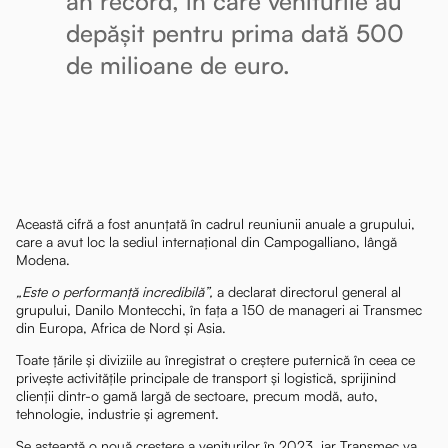
an record, în care veniturile au
depășit pentru prima dată 500
de milioane de euro.
Această cifră a fost anunțată în cadrul reuniunii anuale a grupului,
care a avut loc la sediul internațional din Campogalliano, lângă
Modena.
„Este o performanță incredibilă”,
a declarat directorul general al
grupului, Danilo Montecchi, în fața a 150 de manageri ai Transmec
din Europa, Africa de Nord și Asia.
Toate țările și diviziile au înregistrat o creștere puternică în ceea ce
privește activitățile principale de transport și logistică, sprijinind
clienții dintr-o gamă largă de sectoare, precum modă, auto,
tehnologie, industrie și agrement.
Se așteaptă o nouă creștere a veniturilor în 2023, iar Transmec va