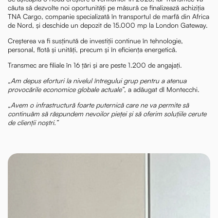
căuta să dezvolte noi oportunități pe măsură ce finalizează achiziția
TNA Cargo, companie specializată în transportul de marfă din Africa
de Nord, și deschide un depozit de 15.000 mp la London Gateway.
Creșterea va fi susținută de investiții continue în tehnologie,
personal, flotă și unități, precum și în eficiența energetică.
Transmec are filiale în 16 țări și are peste 1.200 de angajați.
„Am depus eforturi la nivelul întregului grup pentru a atenua
provocările economice globale actuale”
, a adăugat dl Montecchi.
„Avem o infrastructură foarte puternică care ne va permite să
continuăm să răspundem nevoilor pieței și să oferim soluțiile cerute
de clienții noștri.”