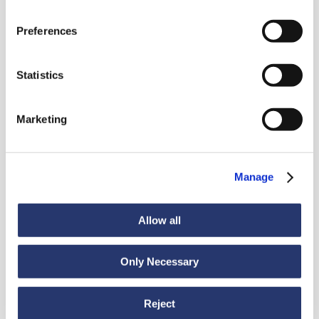
Noutăți
Preferences
Statistics
Vezi toate știrile
Marketing
Știri
6 iulie 2026
Manage
98 de tone de oțel din Italia în India
Allow all
Only Necessary
Reject