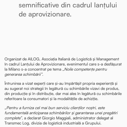
semnificative din cadrul lanțului
de aprovizionare.
Organizat de AILOG, Asociația Italiană de Logistică și Management
în cadrul Lanțului de Aprovizionare, evenimentul care s-a desfășurat
la Milano s-a concentrat pe tema
„Noile competențe pentru
generarea schimbării”
.
Întrunirea a vizat experți care și-au împărtășit propria experiență și
au sugerat noi strategii în legătură cu schimbările vizavi de produs,
din producție și în distribuție, dar mai ales în legătură cu schimbările
referitoare la consumatori și la modalitățile de achiziție.
„Pentru a furniza cel mai bun serviciu clienților noștri, este
fundamentală anticiparea schimbărilor și garantarea unei pregătiri
complete”
, a declarat Giorgio Maggiali, administrator delegat al
Transmec Log, divizia de logistică industrială a Grupului.