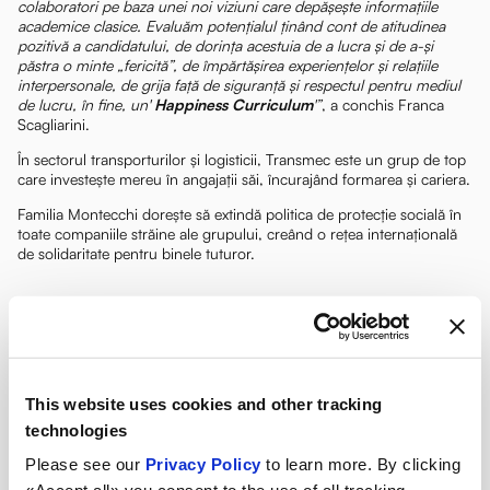
colaboratori pe baza unei noi viziuni care depășește informațiile
academice clasice. Evaluăm potențialul ținând cont de atitudinea
pozitivă a candidatului, de dorința acestuia de a lucra și de a-și
păstra o minte „fericită”, de împărtășirea experiențelor și relațiile
interpersonale, de grija față de siguranță și respectul pentru mediul
de lucru, în fine, un'
Happiness Curriculum
'”
, a conchis Franca
Scagliarini.
În sectorul transporturilor și logisticii, Transmec este un grup de top
care investește mereu în angajații săi, încurajând formarea și cariera.
Familia Montecchi dorește să extindă politica de protecție socială în
toate companiile străine ale grupului, creând o rețea internațională
de solidaritate pentru binele tuturor.
This website uses cookies and other tracking
technologies
Please see our
Privacy Policy
to learn more. By clicking