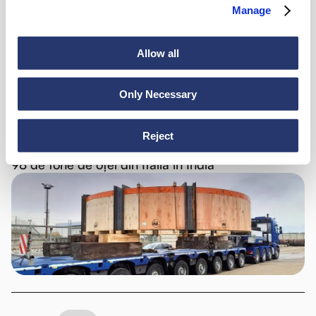
Noutăți
Manage
Allow all
Vezi toate știrile
Only Necessary
Reject
Știri
6 iulie 2026
98 de tone de oțel din Italia în India