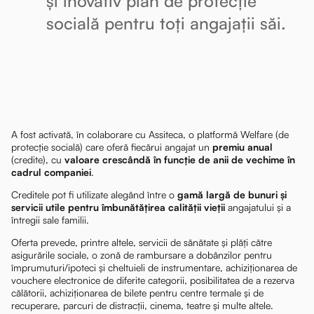
și inovativ plan de protecție
socială pentru toți angajații săi.
A fost activată, în colaborare cu Assiteca, o platformă Welfare (de
protecție socială) care oferă fiecărui angajat un
premiu anual
(credite), cu
valoare crescândă în funcție de anii de vechime în
cadrul companiei
.
Creditele pot fi utilizate alegând între o
gamă largă de bunuri și
servicii utile pentru îmbunătățirea calității vieții
angajatului și a
întregii sale familii.
Oferta prevede, printre altele, servicii de sănătate și plăți către
asigurările sociale, o zonă de rambursare a dobânzilor pentru
împrumuturi/ipoteci și cheltuieli de instrumentare, achiziționarea de
vouchere electronice de diferite categorii, posibilitatea de a rezerva
călătorii, achiziționarea de bilete pentru centre termale și de
recuperare, parcuri de distracții, cinema, teatre și multe altele.