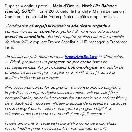
După ce a obținut premiul
Mela d’Oro
la
„Work Life Balance
Friendly 2018”
în iunie 2018, datorită Fundației Marisa Bellisario și
Confindustria, grupul își îndreaptă atenția către proprii angajați.
„Considerăm că
angajații
reprezintă
adevărata bogăție
a
companiilor, iar un
obiectiv
important al Transmec este acela al
muncii cu seninătate
, oferind un ajutor prețios planurilor familiale
de cheltuieli”
, a explicat Franca Scagliarini, HR manager la Transmec
Italia.
„În același timp, în colaborare cu
KnowAndBe.Live
(+ Cunoaștere
– Frică), propunem un
program de prevenție
bazat pe
cunoașterea riscurilor principalelor
boli oncologice
, a modului de
prevenire a acestora prin adoptarea unui stil de viață corect și
analize de diagnosticare vizate.
Prin accesarea cursurilor de prevenire a cancerului, cu diagrame
împărtășite și conținut digital accesibil online, validate științific și
personalizabile, obiectivul programului este acela de a reduce frica și
de a răspândi în mod semnificativ practicile de prevenire și de acces
la screeningul pentru cancer. Este primul program digital de
educație conceput pentru companii și angajații acestora.
În cele din urmă, în vederea îmbunătățirii continue a climatului
intern, lucrăm pentru a clasifica CV-urile viitorilor posibili