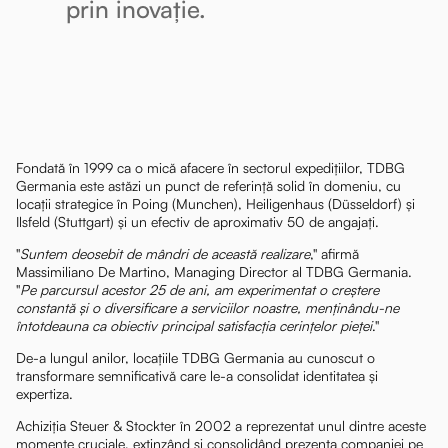
prin inovație.
Fondată în 1999 ca o mică afacere în sectorul expedițiilor, TDBG
Germania este astăzi un punct de referință solid în domeniu, cu
locații strategice în Poing (Munchen), Heiligenhaus (Düsseldorf) și
Ilsfeld (Stuttgart) și un efectiv de aproximativ 50 de angajați.
"
Suntem deosebit de mândri de această realizare
," afirmă
Massimiliano De Martino, Managing Director al TDBG Germania.
"
Pe parcursul acestor 25 de ani, am experimentat o creștere
constantă și o diversificare a serviciilor noastre, menținându-ne
întotdeauna ca obiectiv principal satisfacția cerințelor pieței
."
De-a lungul anilor, locațiile TDBG Germania au cunoscut o
transformare semnificativă care le-a consolidat identitatea și
expertiza.
Achiziția Steuer & Stockter în 2002 a reprezentat unul dintre aceste
momente cruciale, extinzând și consolidând prezența companiei pe