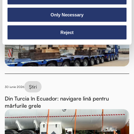
Știri
6 iulie 2026
Only Necessary
98 de tone de oțel din Italia în India
Reject
Știri
30 iunie 2026
Din Turcia în Ecuador: navigare lină pentru
mărfurile grele