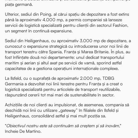
piața germană.
Ulterior, sediul din Poing, al cărui spațiu de depozitare a fost extins
până la aproximativ 4.000 mp, a permis companiei să lanseze
servicii de logistică specializată pentru clienții din sectorul Fashion,
un segment în continuă expansiune.
Sediul din Heiligenhaus, cu aproximativ 3.000 mp de depozitare, a
cunoscut o expansiune strategică cu introducerea unor noi linii de
transport terestru către Spania, Franța și Marea Britanie. În plus, au
fost înființate două noi departamente: unul dedicat transportului
maritim și aerian și altul axat pe servicii de vamă, sporind astfel
capacitatea de a gestiona operațiuni internaționale complexe.
La Ilsfeld, cu o suprafață de aproximativ 2.000 mp, TDBG
Germania a dezvoltat noi linii terestre pentru Franța și a creat o
logistică specializată pentru articolele de transport reutilizabile,
răspunzând cererii tot mai mari de sustenabilitate în sector.
Achizițiile de noi clienți au impulsionat, de asemenea, compania să
deschidă noi linii cu utilizare „gateway” în filialele din Ilsfeld și
Heiligenhaus, consolidând astfel și mai mult poziția sa.
"
Obiectivul nostru este să continuăm să creștem și să inovăm
,"
încheie De Martino.