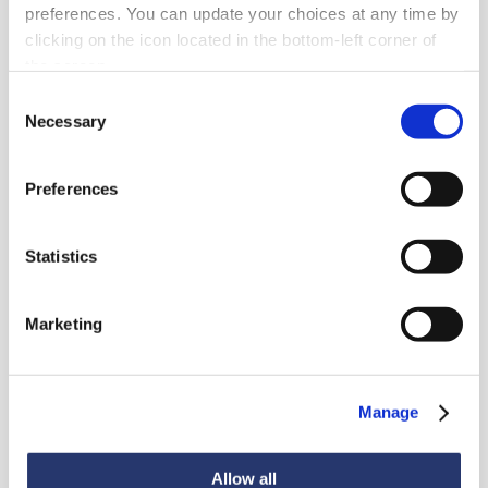
preferences. You can update your choices at any time by
clicking on the icon located in the bottom-left corner of
the screen.
Consent
Necessary
Selection
Preferences
Statistics
Noutăți
Marketing
Manage
Vezi toate știrile
Allow all