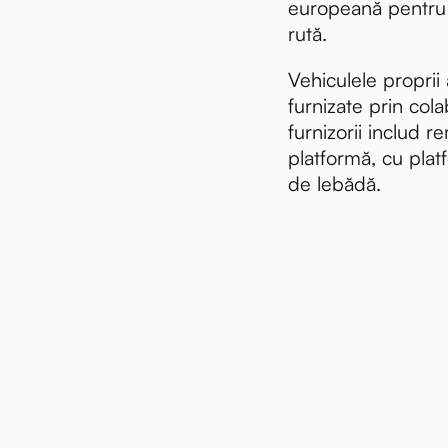
europeană pentru
rută.
Vehiculele proprii
furnizate prin col
furnizorii includ r
platformă, cu plat
de lebădă.