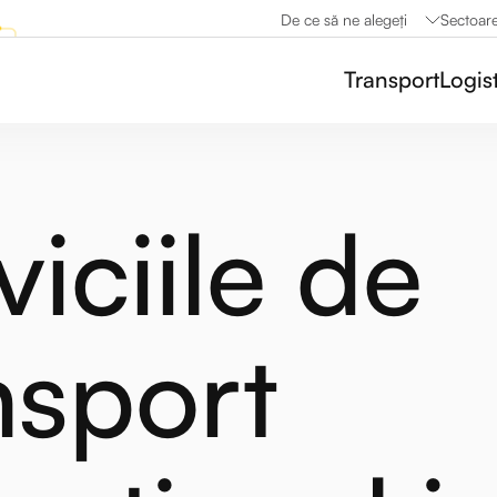
De ce să ne alegeți
Sectoar
Transport
Logis
viciile de
nsport