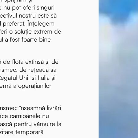
e nu pot oferi singuri
ectivul nostru este să
 preferat. Înțelegem
eri o soluție extrem de
ul a fost foarte bine
ă de flota extinsă și de
ansmec, de rețeaua sa
gatul Unit și Italia și
ernă a operațiunilor
nsmec înseamnă livrări
ece camioanele nu
ească pentru vămuire la
zitare temporară