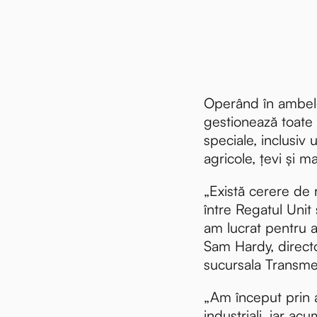
Operând în ambele 
gestionează toate 
speciale, inclusiv u
agricole, țevi și ma
„Există cerere de
între Regatul Unit ș
am lucrat pentru a 
Sam Hardy, directo
sucursala Transme
„Am început prin a 
industriali, iar acu