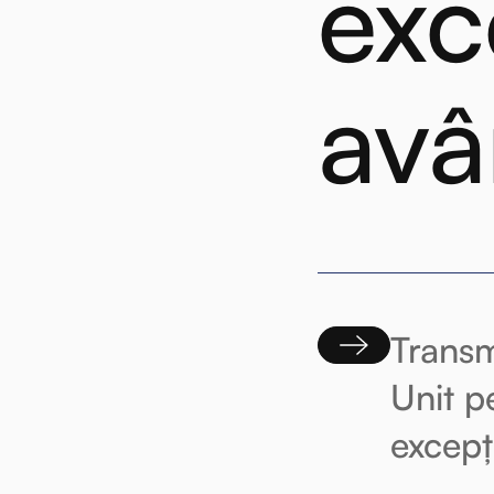
exc
avâ
Transme
Unit p
excepț