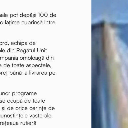
onale pot depăși 100 de
o lățime cuprinsă între
ford, echipa de
ale din Regatul Unit
ompania omoloagă din
e de toate aspectele,
preț până la livrarea pe
unor programe
 se ocupă de toate
 și de orice cerințe de
cunoștințele vaste ale
ețeaua rutieră