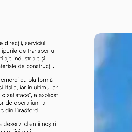
direcții, serviciul
tipurile de transporturi
tilaje industriale și
teriale de construcții.
 remorci cu platformă
i Italia, iar în ultimul an
o satisface”, a explicat
r de operațiuni la
c din Bradford.
deservi clienții noștri
m sprijinim și