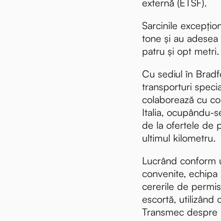
externă (ETSF).
Sarcinile excepți
tone și au adesea 
patru și opt metri.
Cu sediul în Brad
transporturi speci
colaborează cu c
tiri
Italia, ocupându-s
de la ofertele de 
ultimul kilometru.
Lucrând conform 
convenite, echipa
cererile de permis
escortă, utilizând 
Transmec despre r