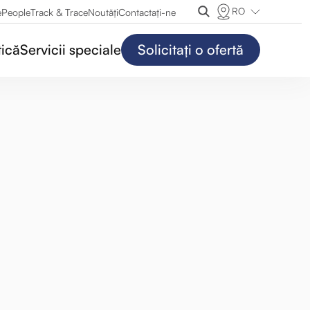
RO
e
People
Track & Trace
Noutăți
Contactaţi-ne
tică
Servicii speciale
Solicitați o ofertă