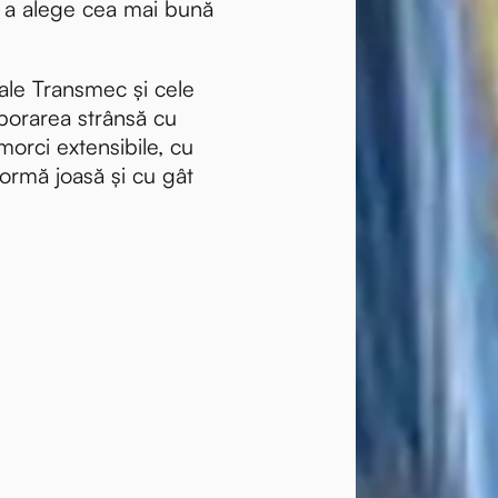
 a alege cea mai bună
 ale Transmec și cele
aborarea strânsă cu
emorci extensibile, cu
formă joasă și cu gât