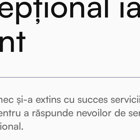
epțional i
nt
c și-a extins cu succes serviciil
entru a răspunde nevoilor de ser
ional.