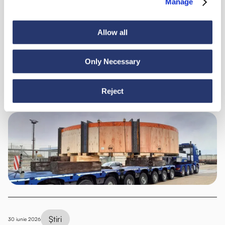
Manage
Allow all
Vezi toate știrile
Only Necessary
Știri
6 iulie 2026
Reject
98 de tone de oțel din Italia în India
Știri
30 iunie 2026