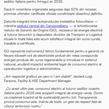
sediilor italiene pentru întregul an 2025.
Dacă în noiembrie organizația asigurase deja 50% din necesar,
primirea ultimelor certificate oficiale consfințește obiectivul definitiv.
Datorită integrării între autoproducția instalațiilor fotovoltaice —
mândria
sediului central din Campogalliano
— și achiziționarea
restului de Garanții de Origine (GO), necesarul de energie electrică
al tuturor birourilor și depozitelor diviziilor de Transport și Logistică
situate în toată Italia este acum satisfăcut integral din surse curate,
trasabile și certificate.
GO reprezintă instrumentul tehnic fundamental pentru a garanta că
fiecare kilowatt-oră de electricitate preluat din rețea corespunde
energiei produse din surse regenerabile și introduse în sistemul
național, anulând impactul ambiental legat de consumul electric al
operațiunilor logistice și administrative.
„
Am respectat graficul pe care ni l-am stabilit”,
declară Luigi
Faraone, Facility & HSE Department Manager.
„Cu acest ultim pas, consumul electric al tuturor sediilor noastre
italiene pentru 2025 este acoperit integral de energie verde. Dorim
ca creșterea noastră să fie sustenabilă pentru toți. Transparența
privind consumul este, înainte de toate, un gest de respect față de
viitorul teritoriului nostru
.”