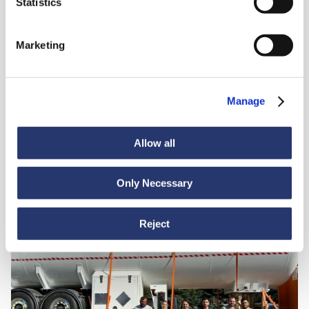
Statistics
Știri
6 iulie 2026
98 de tone de oțel din Italia în India
Marketing
Manage
Allow all
Only Necessary
Știri
30 iunie 2026
Din Turcia în Ecuador: navigare lină pentru
Reject
mărfurile grele