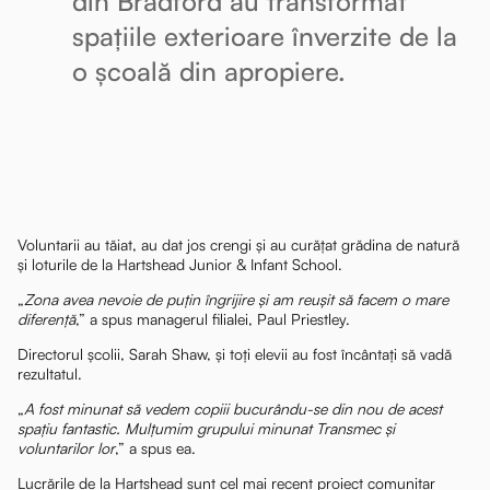
din Bradford au transformat
spațiile exterioare înverzite de la
o școală din apropiere.
Voluntarii au tăiat, au dat jos crengi și au curățat grădina de natură
și loturile de la Hartshead Junior & Infant School.
„
Zona avea nevoie de puțin îngrijire și am reușit să facem o mare
diferență
,” a spus managerul filialei, Paul Priestley.
Directorul școlii, Sarah Shaw, și toți elevii au fost încântați să vadă
rezultatul.
„
A fost minunat să vedem copiii bucurându-se din nou de acest
spațiu fantastic. Mulțumim grupului minunat Transmec și
voluntarilor lor
,” a spus ea.
Lucrările de la Hartshead sunt cel mai recent proiect comunitar