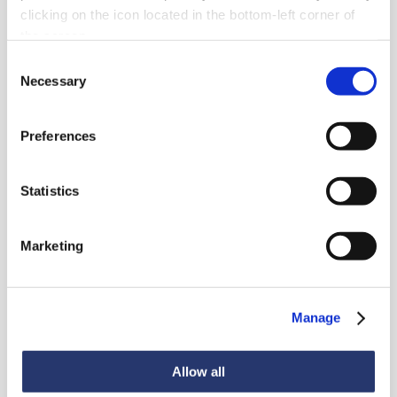
clicking on the icon located in the bottom-left corner of
the screen.
Consent
Necessary
Selection
Preferences
Statistics
Noutăți
Marketing
Vezi toate știrile
Manage
Allow all
Știri
6 iulie 2026