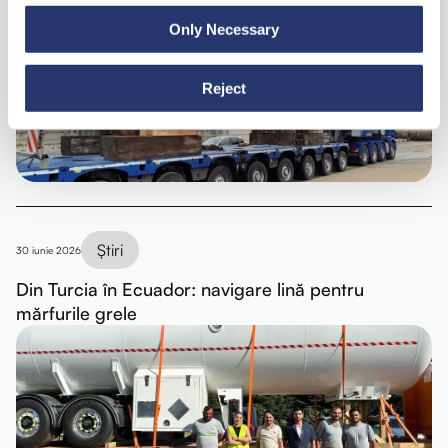
98 de tone de oțel din Italia în India
Only Necessary
Reject
Știri
30 iunie 2026
Din Turcia în Ecuador: navigare lină pentru
mărfurile grele