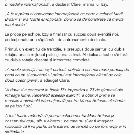
o medalie internațională
”, a declarat Clare, mama lui Izzy.
„
A fost prima ei convocare internațională ca parte a echipei Marii
Britanii și era foarte emoționată, dorind să demonstreze că merită
locul acolo
.”
La proba pe echipe, Izzy a finalizat cu succes două exerciții noi,
perfecționate prin săptămâni de antrenamente dedicate.
Primul, un exercițiu de tranziție, a presupus două sărituri cu dublă
rotație, una la mijlocul pistei și una la final. Al doilea a fost o săritură
cu dublă rotație dreaptă și întoarcere completă.
„
Ambele exerciții i-au ieșit perfect, obținând cel mai mare punctaj de
până acum și aducându-i primul aur internațional alături de cele
două coechipiere
”, a adăugat Clare.
"
A doua zi a concurat în finala 17+ împotriva a 23 de gimnaști din
întreaga lume. Repetând aceleași exerciții, a obținut prima sa
medalie individuală internațională pentru Marea Britanie, clasându-
se pe locul doi.
A fost foarte mândră să poarte echipamentul Marii Britanii și
costumului roșu, alb și albastru, pe care nu și-ar fi imaginat
niciodată că îl va purta. Este extrem de fericită cu performanța ei în
străinătate.