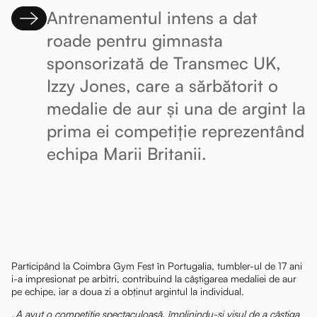
Antrenamentul intens a dat
roade pentru gimnasta
sponsorizată de Transmec UK,
Izzy Jones, care a sărbătorit o
medalie de aur și una de argint la
prima ei competiție reprezentând
echipa Marii Britanii.
Participând la Coimbra Gym Fest în Portugalia, tumbler-ul de 17 ani
i-a impresionat pe arbitri, contribuind la câștigarea medaliei de aur
pe echipe, iar a doua zi a obținut argintul la individual.
„
A avut o competiție spectaculoasă, împlinindu-și visul de a câștiga