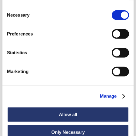
Consent
Necessary
Selection
Preferences
Noutăți
Statistics
Marketing
Vezi toate știrile
Manage
Știri
6 iulie 2026
Allow all
98 de tone de oțel din Italia în India
Only Necessary