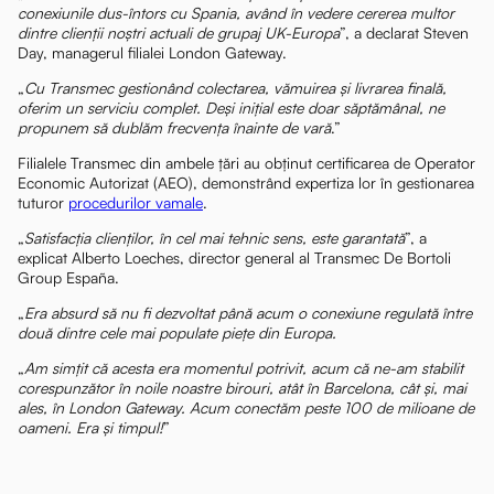
conexiunile dus-întors cu Spania, având în vedere cererea multor
dintre clienții noștri actuali de grupaj UK-Europa
”, a declarat Steven
Day, managerul filialei London Gateway.
„
Cu Transmec gestionând colectarea, vămuirea și livrarea finală,
oferim un serviciu complet. Deși inițial este doar săptămânal, ne
propunem să dublăm frecvența înainte de vară
.”
Filialele Transmec din ambele țări au obținut certificarea de Operator
Economic Autorizat (AEO), demonstrând expertiza lor în gestionarea
tuturor
procedurilor vamale
.
„
Satisfacția clienților, în cel mai tehnic sens, este garantată
”, a
explicat Alberto Loeches, director general al Transmec De Bortoli
Group España.
„
Era absurd să nu fi dezvoltat până acum o conexiune regulată între
două dintre cele mai populate piețe din Europa.
„
Am simțit că acesta era momentul potrivit, acum că ne-am stabilit
corespunzător în noile noastre birouri, atât în Barcelona, cât și, mai
ales, în London Gateway. Acum conectăm peste 100 de milioane de
oameni. Era și timpul!
”