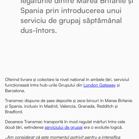
legăturile dintre Marea Britanie și
Spania prin introducerea unui
serviciu de grupaj săptămânal
dus-întors.
Oferind livrare și colectare la nivel național în ambele țări, serviciul
funcționează între hub-urile Grupului din
London Gateway
și
Barcelona.
Transmec dispune de șase depozite și zece birouri în Marea Britanie
și Spania, inclusiv în Madrid, Valencia, Granada, Redditch și
Bradford.
Deoarece Transmec transportă în mod regulat mărfuri între cele
două țări, extinderea
serviciului de grupaj
era o evoluție logică.
„
Am considerat că este momentul potrivit pentru a intensifica