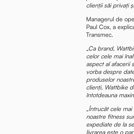
clienții săi privați 
Managerul de oper
Paul Cox, a explica
Transmec.
„Ca brand, Wattbi
celor cele mai îna
aspect al afacerii 
vorba despre datel
produselor noastre
clienți, Wattbike 
întotdeauna maxi
„Întrucât cele mai 
noastre fitness su
expediate de la se
livrarea este o par