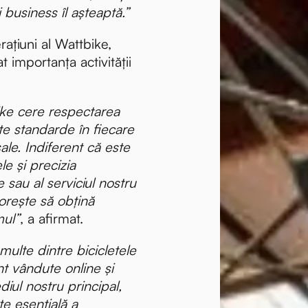
și business îl așteaptă.”
ațiuni al Wattbike,
t importanța activității
ke cere respectarea
lte standarde în fiecare
sale. Indiferent că este
e și precizia
 sau al serviciul nostru
dorește să obțină
mul”
, a afirmat.
multe dintre bicicletele
nt vândute online și
diul nostru principal,
te esențială a