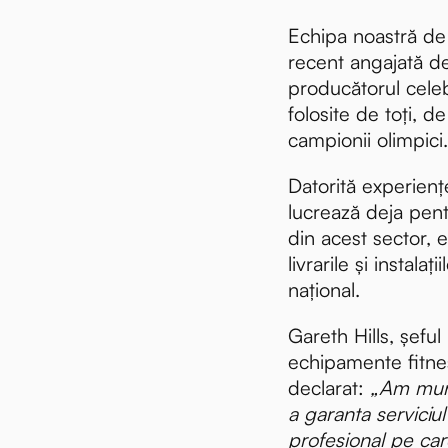
Echipa noastră de s
recent angajată d
producătorul celeb
folosite de toți, de 
campionii olimpici.
Datorită experienț
lucrează deja pent
din acest sector,
livrarile și instalaț
național.
Gareth Hills, șeful 
echipamente fitne
declarat:
„Am munc
a garanta serviciu
profesional pe car