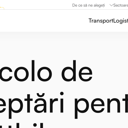
De ce să ne alegeți
Sectoar
Transport
Logis
colo de
eptări pen