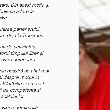
are. Din acest motiv, și
ebuie să adere la
ike.
tarea partenerului
eam deja la Transmec.
ți de activitatea
orul timpului liber și
astre anterioare.
ia noastră au aflat mai
și despre modul în
a Wattbike și am fost
ți de competența și
nalului lor.
asiune admirabilă