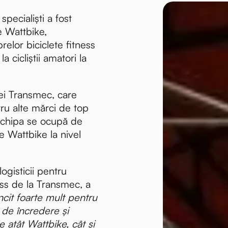
pecialiști a fost
e Wattbike,
relor biciclete fitness
la cicliștii amatori la
ei Transmec, care
ru alte mărci de top
 echipa se ocupă de
iile Wattbike la nivel
logisticii pentru
ss de la Transmec, a
it foarte mult pentru
l de încredere și
e atât Wattbike, cât și