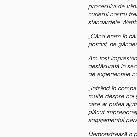
procesului de vânz
curierul nostru tr
standardele Wattb
„Când eram în cău
potrivit, ne gând
Am fost impresiona
desfășurată în sect
de experiențele no
tiri
„Intrând în compan
multe despre noi 
care ar putea ajut
plăcut impresiona
angajamentul perso
Demonstrează o p