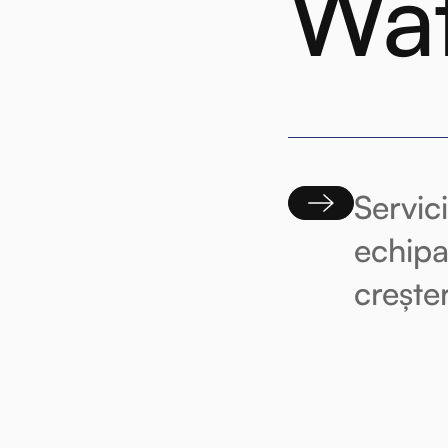
Wat
Servic
echipa
crește