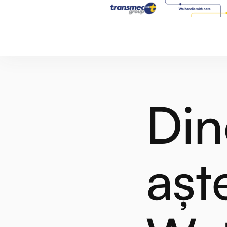
Din
așt