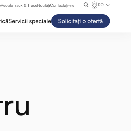
RO
e
People
Track & Trace
Noutăți
Contactaţi-ne
tică
Servicii speciale
Solicitați o ofertă
tru