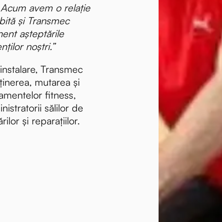
 Acum avem o relație
bită și Transmec
nt așteptările
nților noștri.”
 instalare, Transmec
eținerea, mutarea și
amentelor fitness,
istratorii sălilor de
ilor și reparațiilor.