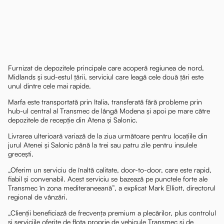
Furnizat de depozitele principale care acoperă regiunea de nord,
Midlands și sud-estul țării, serviciul care leagă cele două țări este
unul dintre cele mai rapide.
Marfa este transportată prin Italia, transferată fără probleme prin
hub-ul central al Transmec de lângă Modena și apoi pe mare către
depozitele de recepție din Atena și Salonic.
Livrarea ulterioară variază de la ziua următoare pentru locațiile din
jurul Atenei și Salonic până la trei sau patru zile pentru insulele
grecești.
„Oferim un serviciu de înaltă calitate, door-to-door, care este rapid,
fiabil și convenabil. Acest serviciu se bazează pe punctele forte ale
Transmec în zona mediteraneeană”, a explicat Mark Elliott, directorul
regional de vânzări.
„Clienții beneficiază de frecvența premium a plecărilor, plus controlul
și serviciile oferite de flota proprie de vehicule Transmec și de