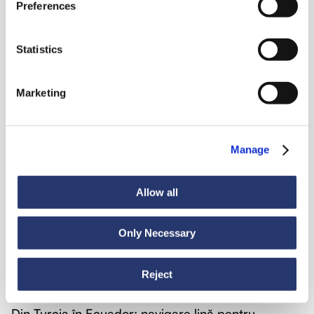
Preferences
Vezi toate știrile
Statistics
Marketing
Știri
6 iulie 2026
98 de tone de oțel din Italia în India
Manage
Allow all
Only Necessary
Reject
Știri
30 iunie 2026
Din Turcia în Ecuador: navigare lină pentru