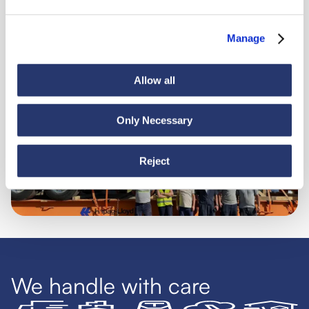
Manage
Știri
30 iunie 2026
Allow all
Din Turcia în Ecuador: navigare lină pentru
mărfurile grele
Only Necessary
Reject
We handle with care