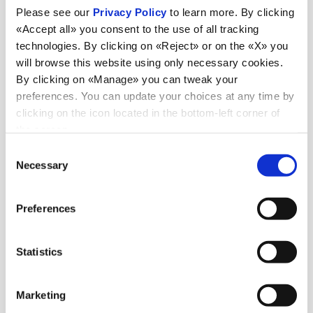
Please see our
Privacy Policy
to learn more. By clicking
«Accept all» you consent to the use of all tracking
technologies. By clicking on «Reject» or on the «X» you
Noutăți
will browse this website using only necessary cookies.
By clicking on «Manage» you can tweak your
preferences. You can update your choices at any time by
clicking on the icon located in the bottom-left corner of
Vezi toate știrile
the screen.
Consent
Necessary
Selection
Știri
6 iulie 2026
Preferences
98 de tone de oțel din Italia în India
Statistics
Marketing