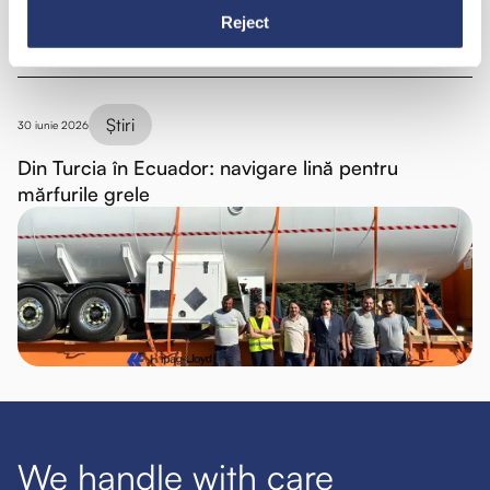
Reject
Știri
30 iunie 2026
Din Turcia în Ecuador: navigare lină pentru
mărfurile grele
We handle with care