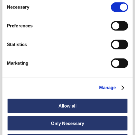
Consent
Necessary
Selection
Preferences
Noutăți
Statistics
Vezi toate știrile
Marketing
Manage
Știri
6 iulie 2026
98 de tone de oțel din Italia în India
Allow all
Only Necessary