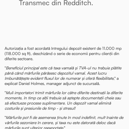
Transmec din Redditch.
Autorizația a fost acordată întregului depozit existent de 11.000 mp
(118.000 sq ft), deschizând o serie de economii pentru clienții din
diferite sectoare.
"
Beneficiul principal este că taxa vamală și TVA-ul nu trebuie plătite
până când mărfurile părăsesc depozitul vamal. Acest lucru
îmbunătățește evident fluxul lor de numerar și oferă flexibilitate
," a
explicat Daniel Holmes, manager adjunct de sucursală.
"
Muli importatori trimit mărfurile lor către diferite destinații la diferite
momente, în timp ce alții trebuie să aștepte documentații cheie sau
să efectueze procese suplimentare. Un depozit vamal elimină
costurile și presiunile de timp - și stresul!
"
Mărfurile pot fi de asemenea ținute în mod indefinit, mult înainte de
vârfurile sezoniere în cerere, și taxa nu este datorată deloc dacă
mărfurile sunt ulterior reexportate
."