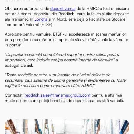
Obținerea autorizației de
depozit vamal
de la HMRC a fost o mișcare
naturală pentru depozitul din Redditch, care, la fel ca și alte depozite
ale Transmec în
Londra
și în Nord, este deja o Facilitate de Stocare
Temporară Externă (ETSF).
Aprobate pentru vămuire, ETSF-ul accelerează mișcarea mărfurilor
prin permiterea ca mărfurile importate să evite întârzierile la vămuire
în porturi.
"
Depozitarea vamală completează suportul nostru extins pentru
importatori, care include echipa noastră internă de vămuire
," a
adăugat Daniel.
"
Toate serviciile noastre sunt însoțite de niveluri ridicate de
securitate, plus sisteme de ultimă generație și evidențierea cu toate
legăturile necesare pentru raportare către HMRC
."
Contactați
redditch.sales@transmecgroup.com
pentru a afla mai
multe despre cum puteți beneficia de depozitarea noastră vamală.