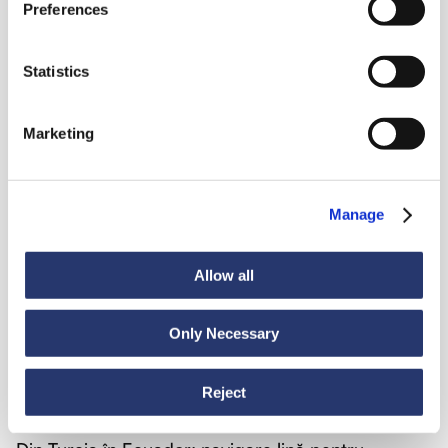
Preferences
Vezi toate știrile
Statistics
Marketing
Știri
6 iulie 2026
98 de tone de oțel din Italia în India
Manage
Allow all
Only Necessary
Reject
Știri
30 iunie 2026