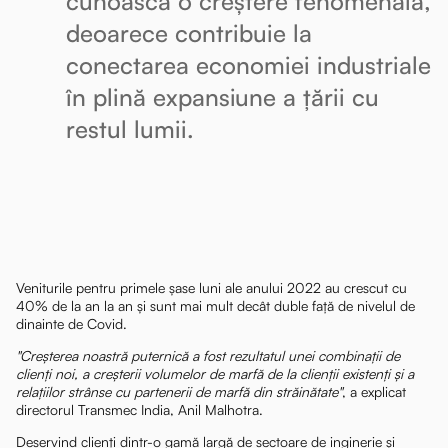
cunoască o creștere fenomenală,
deoarece contribuie la
conectarea economiei industriale
în plină expansiune a țării cu
restul lumii.
Veniturile pentru primele șase luni ale anului 2022 au crescut cu
40% de la an la an și sunt mai mult decât duble față de nivelul de
dinainte de Covid.
"Creșterea noastră puternică a fost rezultatul unei combinații de
clienți noi, a creșterii volumelor de marfă de la clienții existenți și a
relațiilor strânse cu partenerii de marfă din străinătate"
, a explicat
directorul Transmec India, Anil Malhotra.
Deservind clienți dintr-o gamă largă de sectoare de inginerie și