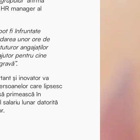
 grupului”
afirmă
, HR manager al
 pot fi înfruntate
rdarea unor ore de
tuturor angajaților
jutor pentru cine
gravă”.
ant și inovator va
ersoanelor care lipsesc
 să primească în
 salariu lunar datorită
or.