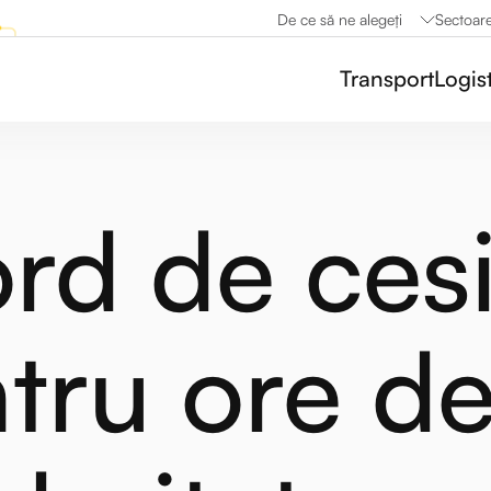
De ce să ne alegeți
Sectoar
Transport
Logis
rd de ces
tru ore d