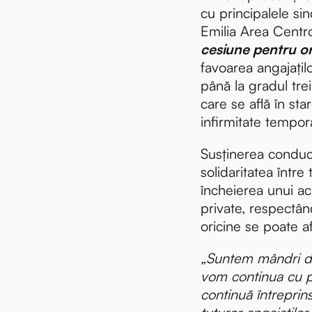
cu principalele sin
Emilia Area Centr
cesiune pentru or
favoarea angajațil
până la gradul trei,
care se află în st
infirmitate tempor
Susținerea conduce
solidaritatea între 
încheierea unui aco
private, respectând
oricine se poate af
„Suntem mândri de
vom continua cu p
continuă întrepri