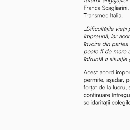
tuturor angajaților
Franca Scagliarini
Transmec Italia.
„Dificultățile vieții
împreună, iar aco
învoire din partea 
poate fi de mare a
înfruntă o situație 
Acest acord import
permite, așadar, p
forțat de la lucru,
i
continuare întregul
solidarității colegil