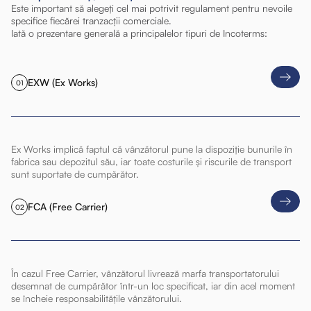
Este important să alegeți cel mai potrivit regulament pentru nevoile
specifice fiecărei tranzacții comerciale.
Iată o prezentare generală a principalelor tipuri de Incoterms:
EXW (Ex Works)
01
Ex Works implică faptul că vânzătorul pune la dispoziție bunurile în
fabrica sau depozitul său, iar toate costurile și riscurile de transport
sunt suportate de cumpărător.
FCA (Free Carrier)
02
În cazul Free Carrier, vânzătorul livrează marfa transportatorului
desemnat de cumpărător într-un loc specificat, iar din acel moment
se încheie responsabilitățile vânzătorului.