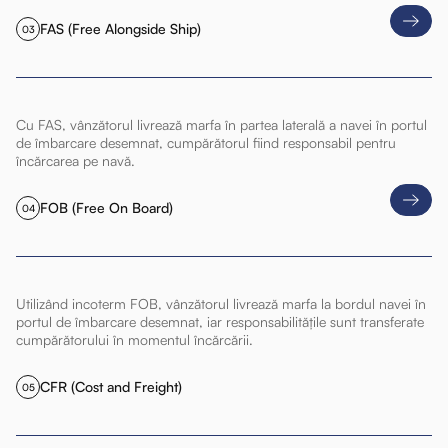
FAS (Free Alongside Ship)
03
Cu FAS, vânzătorul livrează marfa în partea laterală a navei în portul
de îmbarcare desemnat, cumpărătorul fiind responsabil pentru
încărcarea pe navă.
FOB (Free On Board)
04
Utilizând incoterm FOB, vânzătorul livrează marfa la bordul navei în
portul de îmbarcare desemnat, iar responsabilitățile sunt transferate
cumpărătorului în momentul încărcării.
CFR (Cost and Freight)
05