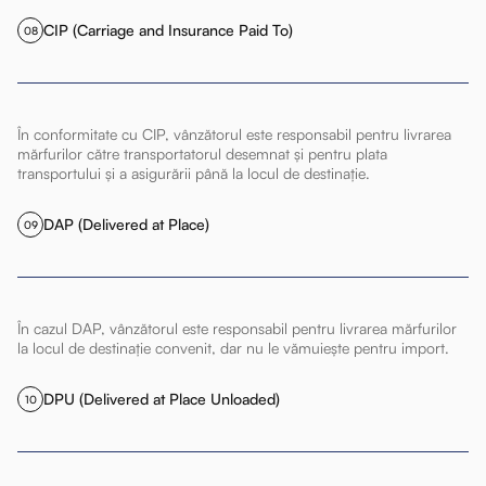
CIP (Carriage and Insurance Paid To)
08
În conformitate cu CIP, vânzătorul este responsabil pentru livrarea
mărfurilor către transportatorul desemnat și pentru plata
transportului și a asigurării până la locul de destinație.
DAP (Delivered at Place)
09
În cazul DAP, vânzătorul este responsabil pentru livrarea mărfurilor
la locul de destinație convenit, dar nu le vămuiește pentru import.
DPU (Delivered at Place Unloaded)
10