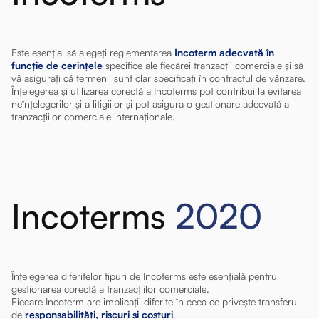
Este esențial să alegeți reglementarea
Incoterm adecvată în
funcție de cerințele
specifice ale fiecărei tranzacții comerciale și să
vă asigurați că termenii sunt clar specificați în contractul de vânzare.
Înțelegerea și utilizarea corectă a Incoterms pot contribui la evitarea
neînțelegerilor și a litigiilor și pot asigura o gestionare adecvată a
tranzacțiilor comerciale internaționale.
Incoterms
2020
Înțelegerea diferitelor tipuri de Incoterms este esențială pentru
gestionarea corectă a tranzacțiilor comerciale.
Fiecare Incoterm are implicații diferite în ceea ce privește transferul
de
responsabilități, riscuri și costuri
.