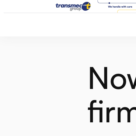
Now
fir