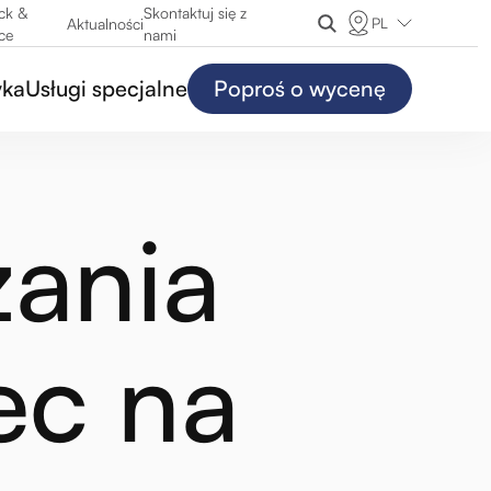
ck &
Skontaktuj się z
PL
Aktualności
ce
nami
yka
Usługi specjalne
Poproś o wycenę
ania
ec na