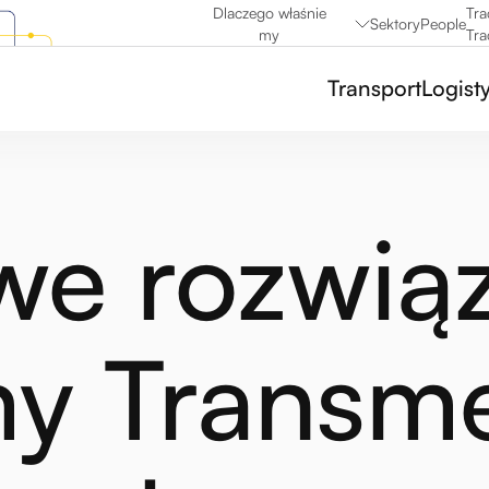
Dlaczego właśnie
Tra
Sektory
People
my
Tra
Transport
Logist
e rozwiąz
my Transm