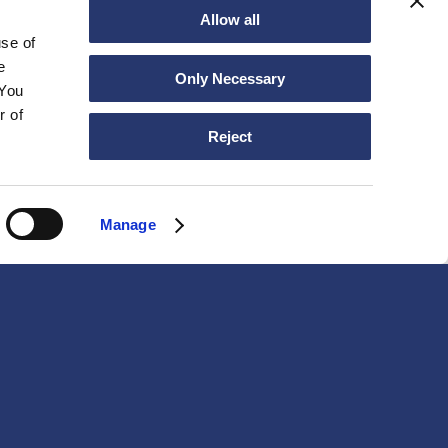
Allow all
use of
e
Only Necessary
 You
r of
Reject
Manage