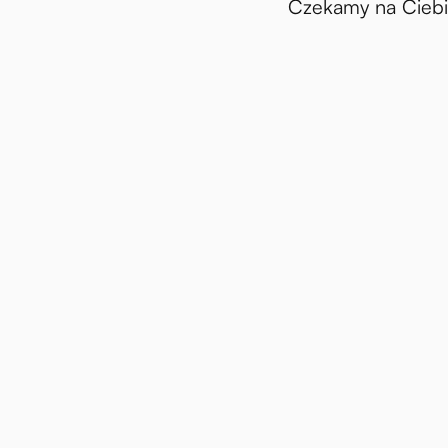
Czekamy na Ciebi
omości