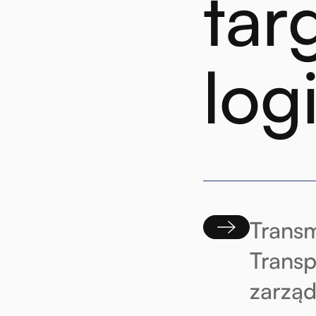
tar
logi
Transm
Transp
zarząd