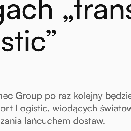
gach „tran
stic”
ec Group po raz kolejny będzie
ort Logistic, wiodących światow
zania łańcuchem dostaw.