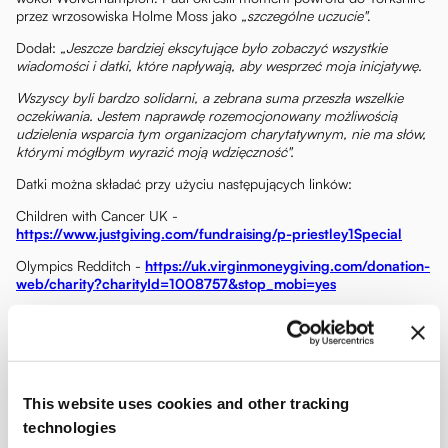
przez wrzosowiska Holme Moss jako
„szczególne uczucie"
.
Dodał:
„Jeszcze bardziej ekscytujące było zobaczyć wszystkie
wiadomości i datki, które napływają, aby wesprzeć moja inicjatywę.
Wszyscy byli bardzo solidarni, a zebrana suma przeszła wszelkie
oczekiwania. Jestem naprawdę rozemocjonowany możliwością
udzielenia wsparcia tym organizacjom charytatywnym, nie ma słów,
którymi mógłbym wyrazić moją wdzięczność".
Datki można składać przy użyciu następujących linków:
Children with Cancer UK -
https://www.justgiving.com/fundraising/p-priestley1Special
Olympics Redditch -
https://uk.virginmoneygiving.com/donation-
web/charity?charityId=1008757&stop_mobi=yes
This website uses cookies and other tracking
technologies