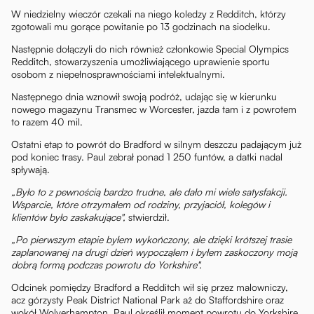
W niedzielny wieczór czekali na niego koledzy z Redditch, którzy
zgotowali mu gorące powitanie po 13 godzinach na siodełku.
Następnie dołączyli do nich również członkowie Special Olympics
Redditch, stowarzyszenia umożliwiającego uprawienie sportu
osobom z niepełnosprawnościami intelektualnymi.
Następnego dnia wznowił swoją podróż, udając się w kierunku
nowego magazynu Transmec w Worcester, jazda tam i z powrotem
to razem 40 mil.
Ostatni etap to powrót do Bradford w silnym deszczu padającym już
pod koniec trasy. Paul zebrał ponad 1 250 funtów, a datki nadal
spływają.
„Było to z pewnością bardzo trudne, ale dało mi wiele satysfakcji.
Wsparcie, które otrzymałem od rodziny, przyjaciół, kolegów i
klientów było zaskakujące",
stwierdził.
„Po pierwszym etapie byłem wykończony, ale dzięki krótszej trasie
zaplanowanej na drugi dzień wypocząłem i byłem zaskoczony moją
dobrą formą podczas powrotu do Yorkshire".
Odcinek pomiędzy Bradford a Redditch wił się przez malowniczy,
acz górzysty Peak District National Park aż do Staffordshire oraz
wokół Wolverhampton. Paul określił moment powrotu do Yorkshire