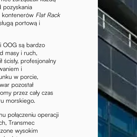
d pozyskania
h kontenerów
Flat Rack
ługą portową i
ki OOG są bardzo
d masy i ruch,
ścisły, profesjonalny
waniem i
unku w porcie,
owar pozostał
homy przez cały czas
tu morskiego.
u połączeniu operacji
ich, Transmec
rczone wysokim