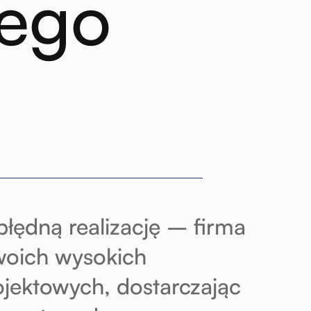
iego
łędną realizację – firma
woich wysokich
jektowych, dostarczając