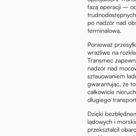
fazą operacji – o
trudnodostępnyc
po nadzór nad obs
terminalową.
Ponieważ przesył
wrażliwe na rozkła
Transmec zapewnił 
nadzór nad moco
sztauowaniem ład
gwarantując, że t
całkowicie nieruc
długiego transpor
omości
Dzięki bezbłędnem
lądowych i morsk
przekształcił oba