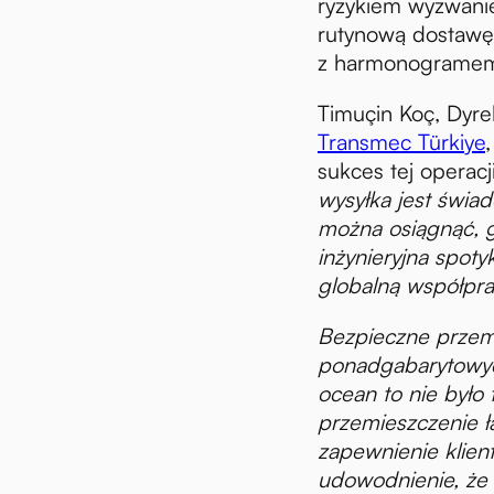
ryzykiem wyzwanie
rutynową dostawę
z harmonograme
Timuçin Koç, Dyre
Transmec Türkiye
sukces tej operacji
wysyłka jest świa
można osiągnąć, g
inżynieryjna spotyk
globalną współpr
Bezpieczne przem
ponadgabarytowyc
ocean to nie było 
przemieszczenie ł
zapewnienie klien
udowodnienie, że 