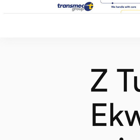
Z T
Ekw