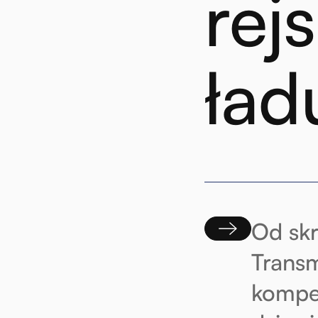
rej
ład
Od skr
Transm
kompet