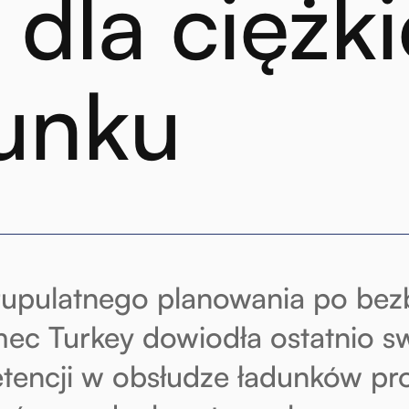
s dla ciężk
unku
upulatnego planowania po bezb
ec Turkey dowiodła ostatnio s
encji w obsłudze ładunków pro