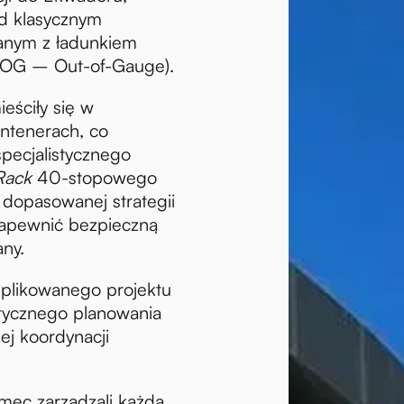
ed klasycznym
anym z ładunkiem
OOG – Out-of-Gauge).
ieściły się w
ntenerach, co
pecjalistycznego
Rack
40-stopowego
 dopasowanej strategii
zapewnić bezpieczną
ny.
plikowanego projektu
stycznego planowania
ej koordynacji
smec zarządzali każdą