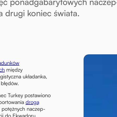
ięć ponadgabarytowych naczep
 drugi koniec świata.
ładunków
ch
między
ogistyczna układanka,
 błędów.
ec Turkey postawiono
sportowania
drogą
u potężnych naczep-
cji do Ekwadoru,