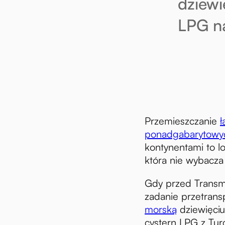
dziew
LPG na
Przemieszczanie
ponadgabarytowy
kontynentami to l
która nie wybacza
Gdy przed Transm
zadanie przetran
morską
dziewięci
cystern LPG z Tur