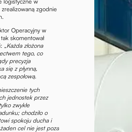
 logistyczne w
 zrealizowaną zgodnie
m.
ktor Operacyjny w
, tak skomentował
: „
Każda złożona
dectwem tego, co
dy precyzja
a się z płynną,
acą zespołową.
ieszczenie tych
h jednostek przez
tylko zwykłe
adunku; chodziło o
towi spokoju ducha i
żaden cel nie jest poza