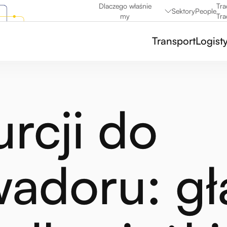
Dlaczego właśnie
Tra
Sektory
People
my
Tra
Transport
Logist
urcji do
adoru: gł