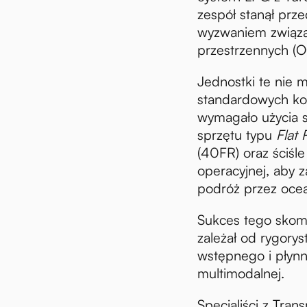
zespół stanął prz
wyzwaniem związ
przestrzennych (
Jednostki te nie m
standardowych ko
wymagało użycia s
sprzętu typu
Flat 
(40FR) oraz ściśle
operacyjnej, aby 
podróż przez ocea
Sukces tego skom
zależał od rygory
wstępnego i płynn
multimodalnej.
Specjaliści z Tran