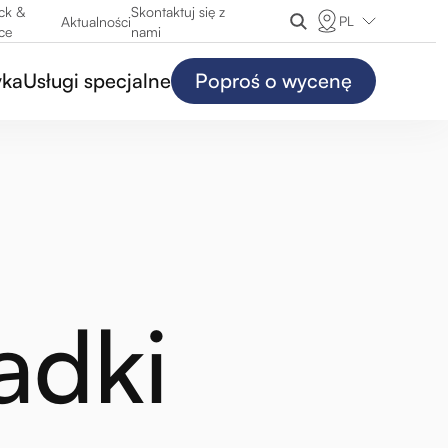
ck &
Skontaktuj się z
PL
Aktualności
ce
nami
yka
Usługi specjalne
Poproś o wycenę
adki