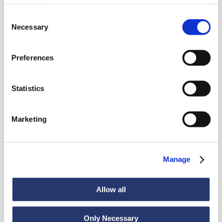
the screen.
Consent
Necessary
Selection
Preferences
Aktualnosci
Statistics
Marketing
Zobacz wszystkie wiadomości
Manage
Aktualności
6 lipca 2026
98 ton stali z Włoch do Indii
Allow all
Only Necessary