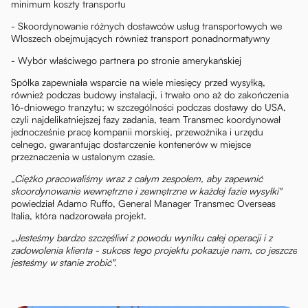
minimum koszty transportu
- Skoordynowanie różnych dostawców usług transportowych we
Włoszech obejmujących również transport ponadnormatywny
- Wybór właściwego partnera po stronie amerykańskiej
Spółka zapewniała wsparcie na wiele miesięcy przed wysyłką,
również podczas budowy instalacji, i trwało ono aż do zakończenia
16-dniowego tranzytu; w szczególności podczas dostawy do USA,
czyli najdelikatniejszej fazy zadania, team Transmec koordynował
jednocześnie pracę kompanii morskiej, przewoźnika i urzędu
celnego, gwarantując dostarczenie kontenerów w miejsce
przeznaczenia w ustalonym czasie.
„Ciężko pracowaliśmy wraz z całym zespołem, aby zapewnić
skoordynowanie wewnętrzne i zewnętrzne w każdej fazie wysyłki"
powiedział Adamo Ruffo, General Manager Transmec Overseas
Italia, która nadzorowała projekt.
„Jesteśmy bardzo szczęśliwi z powodu wyniku całej operacji i z
zadowolenia klienta - sukces tego projektu pokazuje nam, co jeszcze
jesteśmy w stanie zrobić"
.