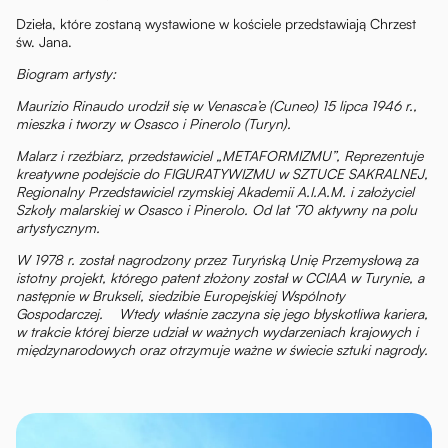
Dzieła, które zostaną wystawione w kościele przedstawiają Chrzest
św. Jana.
Biogram artysty:
Maurizio Rinaudo urodził się w Venasca’e (Cuneo) 15 lipca 1946 r.,
mieszka i tworzy w Osasco i Pinerolo (Turyn).
Malarz i rzeźbiarz, przedstawiciel „METAFORMIZMU”, Reprezentuje
kreatywne podejście do FIGURATYWIZMU w SZTUCE SAKRALNEJ,
Regionalny Przedstawiciel rzymskiej Akademii A.I.A.M. i założyciel
Szkoły malarskiej w Osasco i Pinerolo. Od lat ‘70 aktywny na polu
artystycznym.
W 1978 r. został nagrodzony przez Turyńską Unię Przemysłową za
istotny projekt, którego patent złożony został w CCIAA w Turynie, a
następnie w Brukseli, siedzibie Europejskiej Wspólnoty
Gospodarczej. Wtedy właśnie zaczyna się jego błyskotliwa kariera,
w trakcie której bierze udział w ważnych wydarzeniach krajowych i
międzynarodowych oraz otrzymuje ważne w świecie sztuki nagrody.