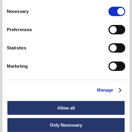
Consent
Necessary
Selection
Preferences
Aktualnosci
Statistics
Zobacz wszystkie wiadomości
Marketing
Manage
Aktualności
6 lipca 2026
98 ton stali z Włoch do Indii
Allow all
Only Necessary