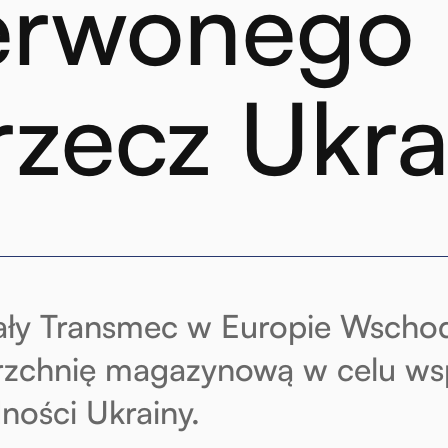
rwonego 
rzecz Ukra
ły Transmec w Europie Wschod
zchnię magazynową w celu wspa
dności Ukrainy.