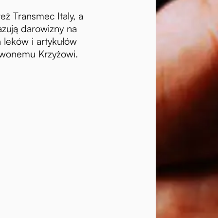
ż Transmec Italy, a
zują darowizny na
 leków i artykułów
wonemu Krzyżowi.