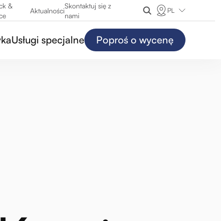
ck &
Skontaktuj się z
PL
Aktualności
ce
nami
yka
Usługi specjalne
Poproś o wycenę