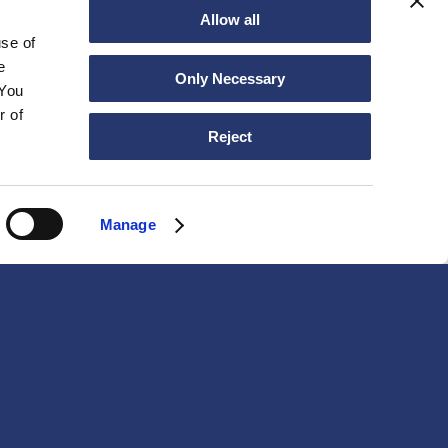
Allow all
use of
e
Only Necessary
 You
r of
Reject
Manage