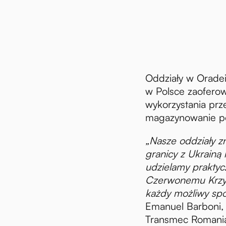
Oddziały w Oradei
w Polsce zaofero
wykorzystania prz
magazynowanie po
„Nasze oddziały zn
granicy z Ukrainą 
udzielamy prakty
Czerwonemu Krzy
każdy możliwy sp
Emanuel Barboni, 
Transmec Romania