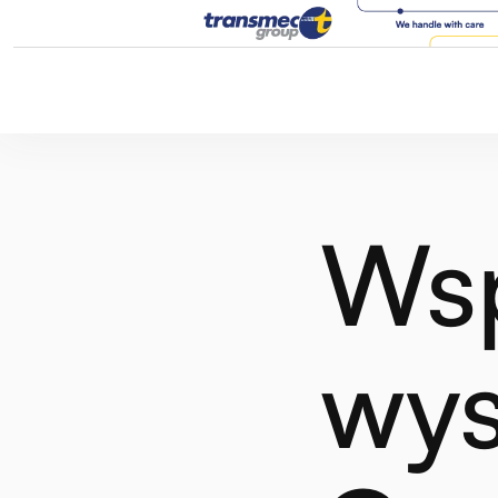
Wsp
wys