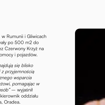
 w Rumunii i Gliwicach
wały po 500 m2 do
ez Czerwony Krzyż na
mocy i pojazdów.
ajdują się blisko
i z przyjemnością
cznego wsparcia
żowi, pomagając w
osób”
– wyjaśnił
kierownik oddziału
, Oradea.