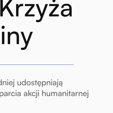
Krzyża
iny
niej udostępniają
rcia akcji humanitarnej