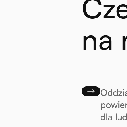
Cze
na 
Oddzia
powier
dla lu