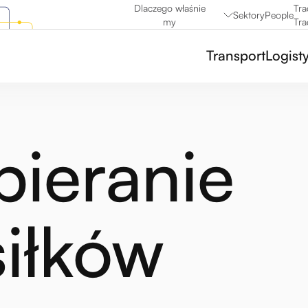
Dlaczego właśnie
Tra
Sektory
People
my
Tra
Transport
Logist
ieranie
iłków