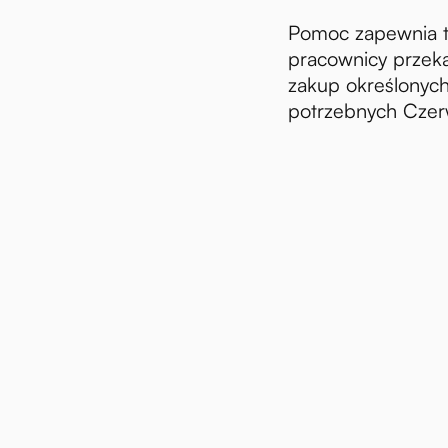
Pomoc zapewnia te
pracownicy przeka
zakup określonych
potrzebnych Czer
omości