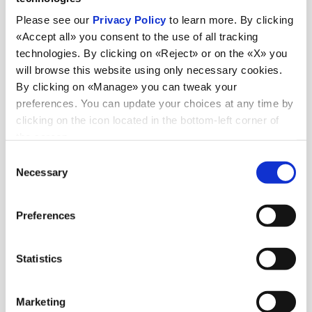
Please see our
Privacy Policy
to learn more. By clicking
«Accept all» you consent to the use of all tracking
Aktualnosci
technologies. By clicking on «Reject» or on the «X» you
will browse this website using only necessary cookies.
By clicking on «Manage» you can tweak your
preferences. You can update your choices at any time by
clicking on the icon located in the bottom-left corner of
Zobacz wszystkie wiadomości
the screen.
Consent
Necessary
Selection
Aktualności
6 lipca 2026
Preferences
98 ton stali z Włoch do Indii
Statistics
Marketing