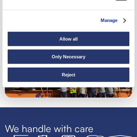
Manage
Aktualności
30 czerwca 2026
Allow all
Z Turcji do Ekwadoru: gładki rejs dla ciężkiego
ładunku
Only Necessary
Reject
We handle with care