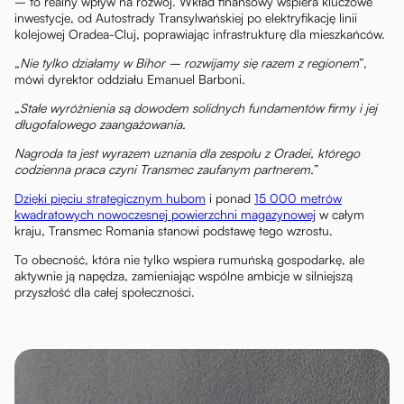
– to realny wpływ na rozwój. Wkład finansowy wspiera kluczowe
inwestycje, od Autostrady Transylwańskiej po elektryfikację linii
kolejowej Oradea-Cluj, poprawiając infrastrukturę dla mieszkańców.
„
Nie tylko działamy w Bihor – rozwijamy się razem z regionem
”,
mówi dyrektor oddziału Emanuel Barboni.
„
Stałe wyróżnienia są dowodem solidnych fundamentów firmy i jej
długofalowego zaangażowania.
Nagroda ta jest wyrazem uznania dla zespołu z Oradei, którego
codzienna praca czyni Transmec zaufanym partnerem.
”
Dzięki pięciu strategicznym hubom
i ponad
15 000 metrów
kwadratowych nowoczesnej powierzchni magazynowej
w całym
kraju, Transmec Romania stanowi podstawę tego wzrostu.
To obecność, która nie tylko wspiera rumuńską gospodarkę, ale
aktywnie ją napędza, zamieniając wspólne ambicje w silniejszą
przyszłość dla całej społeczności.