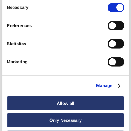
Consent
Necessary
Selection
Aktualnosci
Preferences
Statistics
Zobacz wszystkie wiadomości
Marketing
Aktualności
6 lipca 2026
Manage
98 ton stali z Włoch do Indii
Allow all
Only Necessary