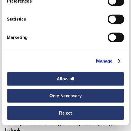
Preferences
Zobacz wszystkie wiadomości
Statistics
Aktualności
6 lipca 2026
Marketing
98 ton stali z Włoch do Indii
Manage
Allow all
Only Necessary
Aktualności
30 czerwca 2026
Reject
Z Turcji do Ekwadoru: gładki rejs dla ciężkiego
ładunku