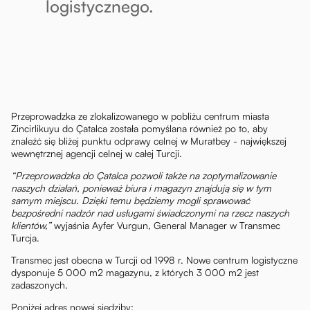
logistycznego.
Przeprowadzka ze zlokalizowanego w pobliżu centrum miasta
Zincirlikuyu do Çatalca została pomyślana również po to, aby
znaleźć się bliżej punktu odprawy celnej w Muratbey - największej
wewnętrznej agencji celnej w całej Turcji.
“Przeprowadzka do Çatalca pozwoli także na zoptymalizowanie
naszych działań, ponieważ biura i magazyn znajdują się w tym
samym miejscu. Dzięki temu będziemy mogli sprawować
bezpośredni nadzór nad usługami świadczonymi na rzecz naszych
klientów,”
wyjaśnia Ayfer Vurgun, General Manager w Transmec
Turcja.
Transmec jest obecna w Turcji od 1998 r. Nowe centrum logistyczne
dysponuje 5 000 m2 magazynu, z których 3 000 m2 jest
zadaszonych.
Poniżej adres nowej siedziby: