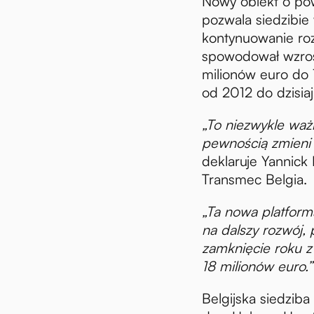
Nowy obiekt o po
pozwala siedzibie
kontynuowanie roz
spowodował wzros
milionów euro do 
od 2012 do dzisia
„To niezwykle ważn
pewnością zmieni
deklaruje Yannick
Transmec Belgia.
„Ta nowa platfor
na dalszy rozwój,
zamknięcie roku z
18 milionów euro.
Belgijska siedziba