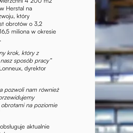
wierzchni 4 200 m2
 w Herstal na
woju, który
t obrotów o 3,2
16,5 miliona w okresie
j.
y krok, który z
 nasz sposób pracy”
 Lonneux, dyrektor
ma pozwoli nam również
 przewidujemy
 obrotami na poziomie
”
 obsługuje aktualnie