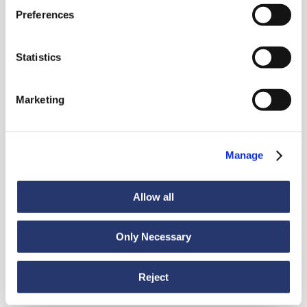
Preferences
Zobacz wszystkie wiadomości
Statistics
Marketing
Aktualności
6 lipca 2026
98 ton stali z Włoch do Indii
Manage
Allow all
Only Necessary
Reject
Aktualności
30 czerwca 2026