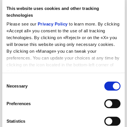
This website uses cookies and other tracking
technologies
Please see our
Privacy Policy
to learn more. By clicking
«Accept all» you consent to the use of all tracking
technologies. By clicking on «Reject» or on the «X» you
will browse this website using only necessary cookies.
By clicking on «Manage» you can tweak your
Aktualnosci
preferences. You can update your choices at any time by
clicking on the icon located in the bottom-left corner of
the screen.
Consent
Zobacz wszystkie wiadomości
Necessary
Selection
Preferences
Aktualności
6 lipca 2026
Statistics
98 ton stali z Włoch do Indii