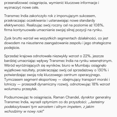
przeanalizować osiągnięcia, wymienić kluczowe informacje i
wyznaczyć nowe cele.
Transmec India zakończyło rok z imponującym sukcesem,
przekraczając oczekiwania i ustanawiając nowe standardy
efektywności. Realizując swój roczny cel na poziomie aż 108%,
firma kontynuowała umacnianie swojej silnej pozycji na rynku.
Zysk brutto wzrósł we wszystkich segmentach działalności, co jest
dowodem na nieustanne zaangażowanie zespołu i jego strategiczne
podejście.
Sprzedaż krajowa odnotowała niezwykły wzrost o 22%, jeszcze
bardziej umacniając wpływy Transmec India na rynku wewnętrznym.
Wśród wyróżniających się wyników, biuro w Mumbaju osiągnęło
wyjątkowe rezultaty, przekraczając swój cel sprzedażowy o 130% i
potwierdzając swoją rolę kluczowego centrum operacyjnego.
Tymczasem segment eksportowy – obejmujący transport morski i
lotniczy – przeszedł dynamiczny rozwój, odnotowując 18% wzrost
wolumenu przesyłek.
Podsumowując te osiągnięcia, Raman Chandel, dyrektor generalny
Transmec India, wyraził optymizm co do przyszłości: „
Jesteśmy
podekscytowani tym wzrostem i silnym impetem, z jakim
wchodzimy w nowy rok!
”