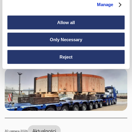
Manage
Allow all
Zobacz wszystkie wiadomości
Only Necessary
Aktualności
6 lipca 2026
Reject
98 ton stali z Włoch do Indii
Aktualności
30 czerwca 2026