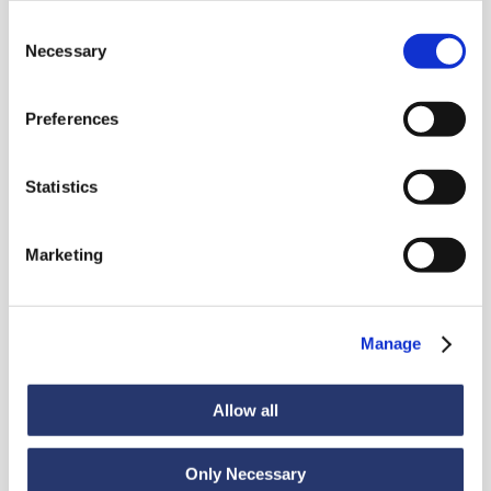
Consent
Necessary
Selection
Preferences
Aktualnosci
Statistics
Marketing
Zobacz wszystkie wiadomości
Manage
Aktualności
6 lipca 2026
98 ton stali z Włoch do Indii
Allow all
Only Necessary