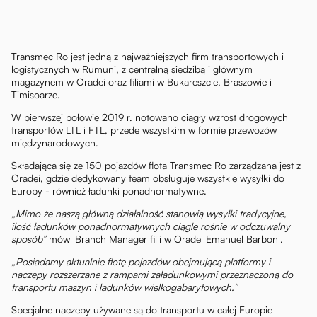
Transmec Ro jest jedną z najważniejszych firm transportowych i
logistycznych w Rumuni, z centralną siedzibą i głównym
magazynem w Oradei oraz filiami w Bukareszcie, Braszowie i
Timisoarze.
W pierwszej połowie 2019 r. notowano ciągły wzrost drogowych
transportów LTL i FTL, przede wszystkim w formie przewozów
międzynarodowych.
Składająca się ze 150 pojazdów flota Transmec Ro zarządzana jest z
Oradei, gdzie dedykowany team obsługuje wszystkie wysyłki do
Europy - również ładunki ponadnormatywne.
„Mimo że naszą główną działalność stanowią wysyłki tradycyjne,
ilość ładunków ponadnormatywnych ciągle rośnie w odczuwalny
sposób”
mówi Branch Manager filii w Oradei Emanuel Barboni.
„Posiadamy aktualnie flotę pojazdów obejmującą platformy i
naczepy rozszerzane z rampami załadunkowymi przeznaczoną do
transportu maszyn i ładunków wielkogabarytowych.”
Specjalne naczepy używane są do transportu w całej Europie