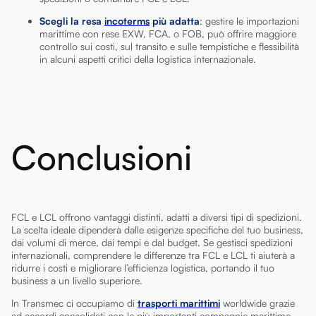
Scegli la resa
incoterms
più adatta
: gestire le importazioni
marittime con rese EXW, FCA, o FOB, può offrire maggiore
controllo sui costi, sul transito e sulle tempistiche e flessibilità
in alcuni aspetti critici della logistica internazionale.
Conclusioni
FCL e LCL offrono vantaggi distinti, adatti a diversi tipi di spedizioni.
La scelta ideale dipenderà dalle esigenze specifiche del tuo business,
dai volumi di merce, dai tempi e dal budget. Se gestisci spedizioni
internazionali, comprendere le differenze tra FCL e LCL ti aiuterà a
ridurre i costi e migliorare l’efficienza logistica, portando il tuo
business a un livello superiore.
In Transmec ci occupiamo di
trasporti marittimi
worldwide grazie
ad accordi consolidati con le più importanti compagnie marittime.