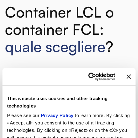
Container LCL o
container FCL:
quale scegliere
?
La scelta tra FCL e LCL dipende da vari fattori come volume della
merce, budget, tempi di consegna richiesti e livello di sicurezza
desiderato.
FCL è l'opzione migliore se devi spedire una quantità
This website uses cookies and other tracking
significativa di merce o se hai esigenze specifiche di sicurezza
technologies
e tempi di consegna.
Please see our
Privacy Policy
to learn more. By clicking
LCL è l'opzione più economica per chi ha volumi ridotti e non
«Accept all» you consent to the use of all tracking
è particolarmente vincolato da scadenze strette.
technologies. By clicking on «Reject» or on the «X» you
In alcuni casi, i fornitori logistici offrono opzioni
combinabili
, cioè
will browse this website using only necessary cookies.