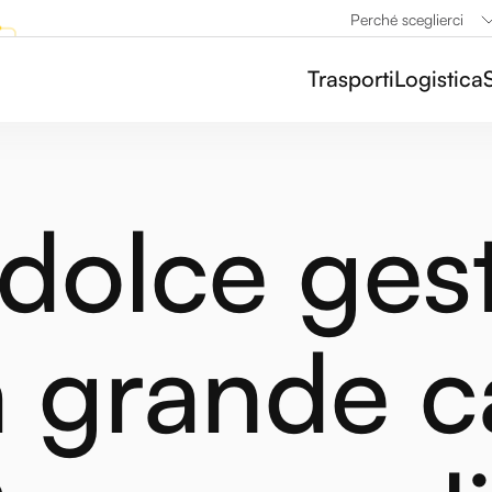
Perché sceglierci
Trasporti
Logistica
dolce ges
 grande c