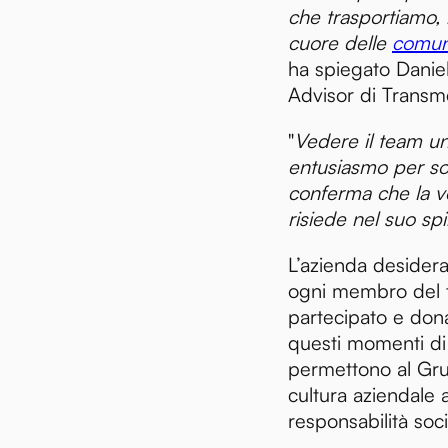
che trasportiamo, m
cuore delle
comuni
ha spiegato Daniel
Advisor di Transm
"
Vedere il team uni
entusiasmo per so
conferma che la v
risiede nel suo spir
L’azienda desidera
ogni membro del 
partecipato e don
questi momenti di 
permettono al Gru
cultura aziendale a
responsabilità soci