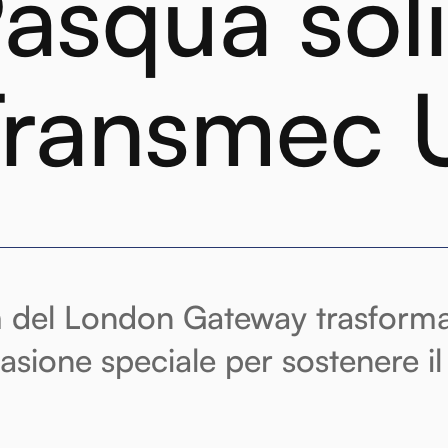
Pasqua sol
Transmec 
m del London Gateway trasforma l
asione speciale per sostenere il 