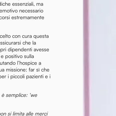
iche essenziali, ma
 emotivo necessario
rcorsi estremamente
elto con cura questa
ssicurarsi che la
opri dipendenti avesse
e positivo sulla
iutando l’hospice a
ua missione: far sì che
er i piccoli pazienti e i
a è semplice: ‘we
n si limita alle merci