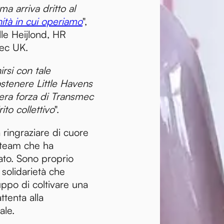
a arriva dritto al
tà in cui operiamo
",
le Heijlond, HR
ec UK.
rsi con tale
stenere Little Havens
era forza di Transmec
ito collettivo
".
 ringraziare di cuore
team che ha
ato. Sono proprio
solidarietà che
ppo di coltivare una
ttenta alla
ale.