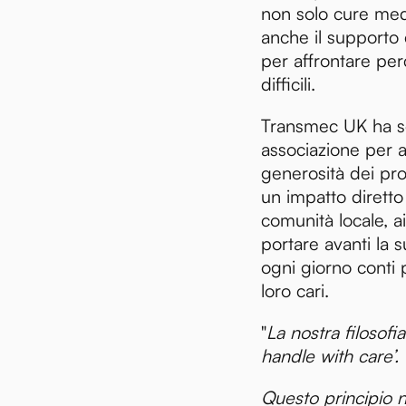
non solo cure med
anche il supporto
per affrontare pe
difficili.
Transmec UK ha sc
associazione per a
generosità dei pr
un impatto diretto 
comunità locale, a
portare avanti la s
ogni giorno conti p
loro cari.
"
La nostra filosofi
handle with care’.
Questo principio no