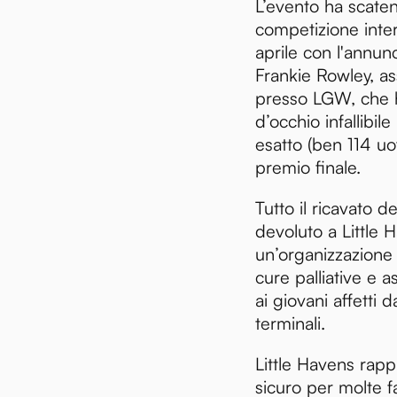
L’evento ha scate
competizione inter
aprile con l'annunc
Frankie Rowley, as
presso LGW, che 
d’occhio infallibi
esatto (ben 114 uo
premio finale.
Tutto il ricavato del
devoluto a Little 
un’organizzazione 
cure palliative e a
ai giovani affetti 
terminali.
Little Havens rap
sicuro per molte f