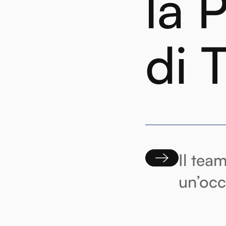
la 
di 
Il tea
un’occ