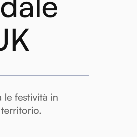
idale
UK
e festività in
territorio.