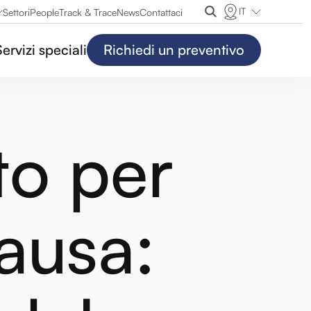
IT
Settori
People
Track & Trace
News
Contattaci
Servizi speciali
Richiedi un preventivo
to per
ausa: