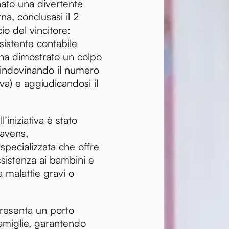
nato una divertente
na, conclusasi il 2
io del vincitore:
sistente contabile
ha dimostrato un colpo
le indovinando il numero
va) e aggiudicandosi il
l’iniziativa è stato
Havens,
specializzata che offre
ssistenza ai bambini e
da malattie gravi o
presenta un porto
amiglie, garantendo