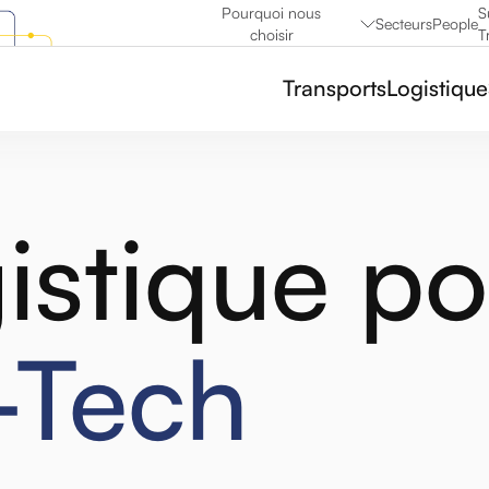
Pourquoi nous
S
Secteurs
People
choisir
T
Transports
Logistique
istique po
-Tech