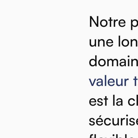
Notre
une
lo
domai
valeur
est
la
c
sécuris