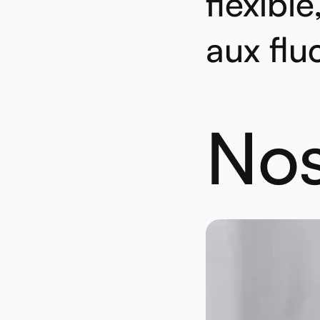
flexible
aux
flu
No