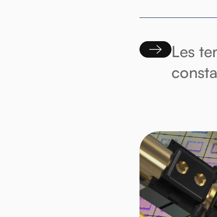
Les te
consta