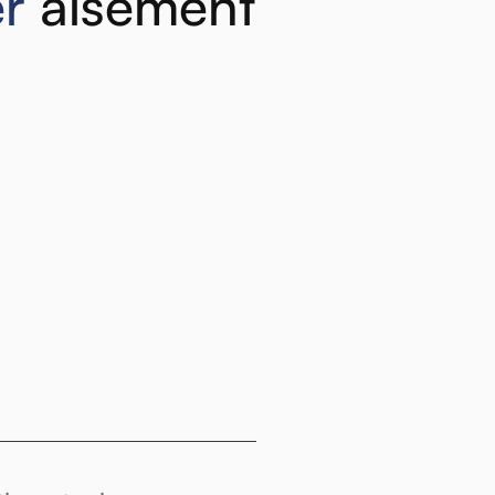
r
aisément