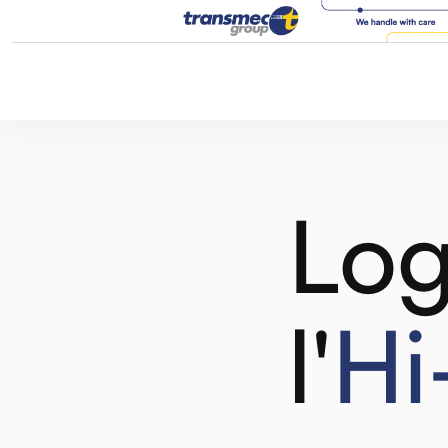
Log
l'
Hi