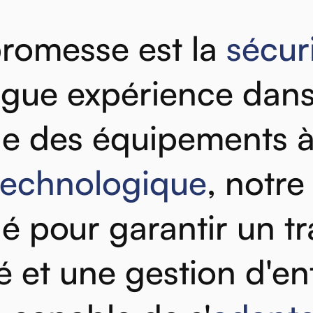
promesse
est
la
sécur
ngue
expérience
dan
ne
des
équipements
technologique
,
notre
lé
pour
garantir
un
t
é
et
une
gestion
d'en