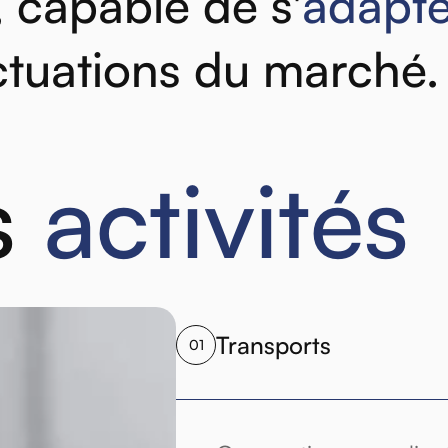
,
capable
de
s'
adapte
ctuations
du
marché.
s
activités
Transports
01