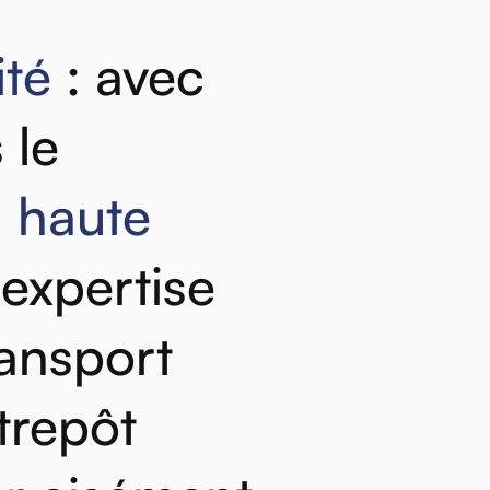
ité
:
avec
s
le
à
haute
expertise
ransport
trepôt