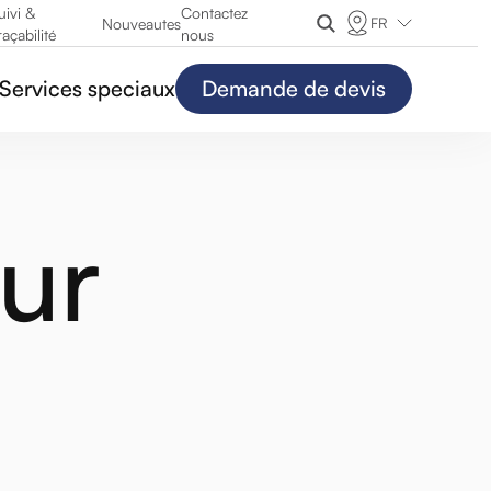
uivi &
Contactez
FR
Nouveautes
raçabilité
nous
Services speciaux
Demande de devis
ur