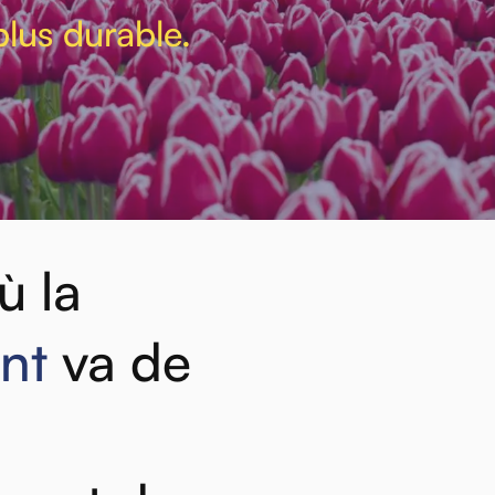
plus durable.
ù
la
nt
va
de