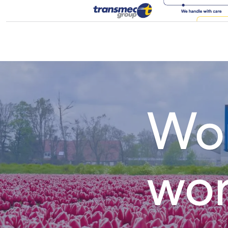
Wor
wor