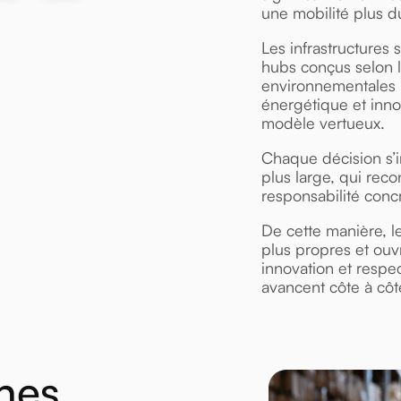
une mobilité plus d
Les infrastructures
hubs conçus selon 
environnementales l
énergétique et inn
modèle vertueux.
Chaque décision s’in
plus large, qui reco
responsabilité conc
De cette manière, l
plus propres et ouvr
innovation et respe
avancent côte à côt
nes