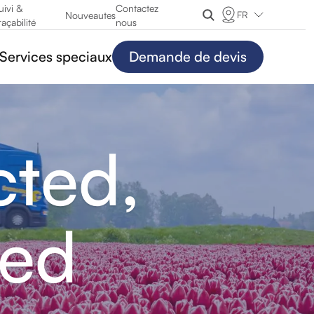
uivi &
Contactez
FR
Nouveautes
raçabilité
nous
Services speciaux
Demande de devis
ted,
ted