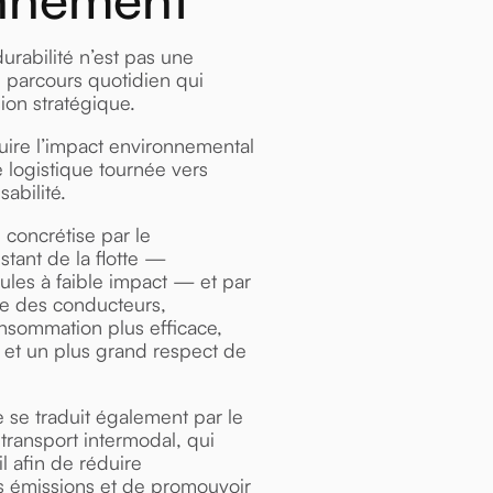
urabilité n’est pas une
n parcours quotidien qui
on stratégique.
duire l’impact environnemental
e logistique tournée vers
sabilité.
concrétise par le
tant de la flotte —
les à faible impact — et par
ue des conducteurs,
nsommation plus efficace,
 et un plus grand respect de
 se traduit également par le
ransport intermodal, qui
l afin de réduire
es émissions et de promouvoir