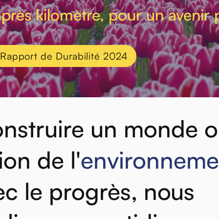
près kilomètre, pour un avenir 
 Rapport de Durabilité 2024
nstruire
un
monde
o
ion
de
l'
environneme
ec
le
progrès,
nous