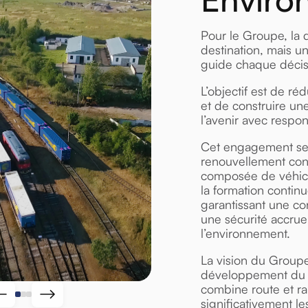
Pour le Groupe, la d
destination, mais u
guide chaque décisi
L’objectif est de ré
et de construire un
l’avenir avec respon
Cet engagement se 
renouvellement cons
composée de véhicu
la formation contin
garantissant une co
une sécurité accrue
l’environnement.
La vision du Groupe
développement du t
combine route et rai
significativement l