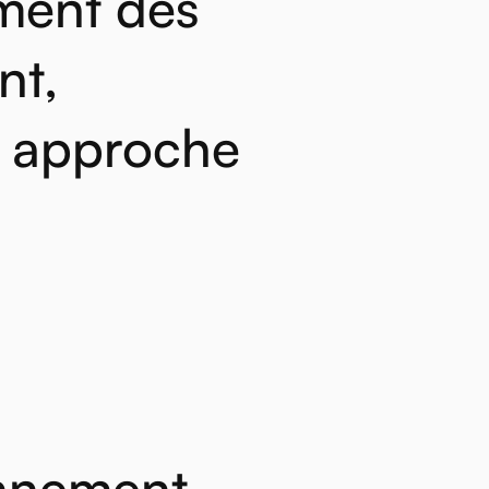
ment
des
nt,
approche
nnement