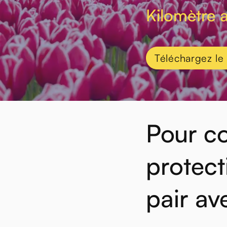
Kilomètre a
Téléchargez le
Pour
co
protect
pair
av