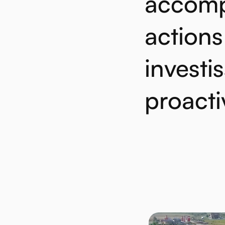
accomp
actions
investi
proacti