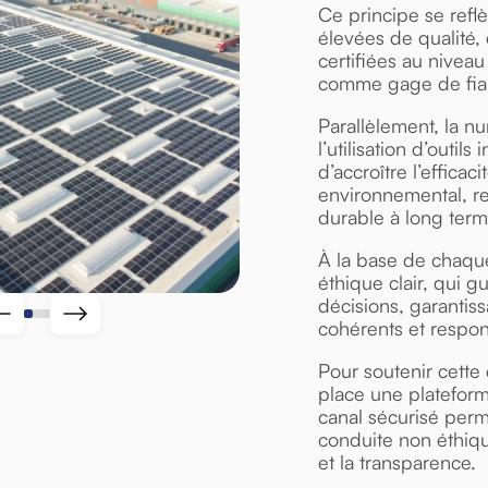
Ce principe se refl
élevées de qualité, 
certifiées au niveau
comme gage de fiabi
Parallèlement, la n
l’utilisation d’outil
d’accroître l’efficac
environnemental, re
durable à long term
À la base de chaqu
éthique clair, qui g
décisions, garanti
cohérents et respon
Pour soutenir cette
place une platefor
canal sécurisé perm
conduite non éthique
et la transparence.