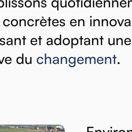
lissons
quotidienne
concrètes
en
innova
ssant
et
adoptant
une
ve
du
changement
.
Enviro