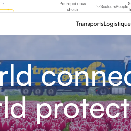
Pourquoi nous
S
Secteurs
People
choisir
T
Transports
Logistique
ld connec
ld protec