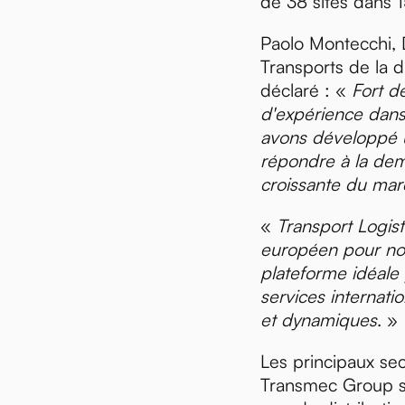
de 38 sites dans 1
Paolo Montecchi, 
Transports de la di
déclaré : «
Fort d
d'expérience dans
avons développé 
répondre à la de
croissante du ma
«
Transport Logisti
européen pour notr
plateforme idéale
services internatio
et dynamiques
. »
Les principaux sec
Transmec Group so