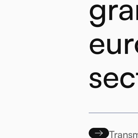
gra
eur
sec
Transm