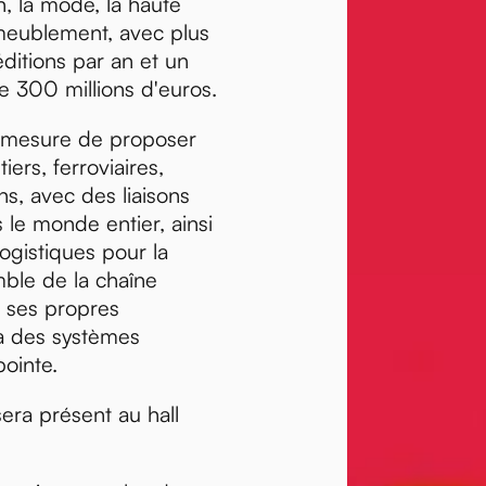
n, la mode, la haute
ameublement, avec plus
éditions par an et un
de 300 millions d'euros.
 mesure de proposer
iers, ferroviaires,
ns, avec des liaisons
 le monde entier, ainsi
ogistiques pour la
mble de la chaîne
à ses propres
 à des systèmes
ointe.
ra présent au hall