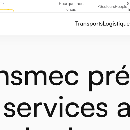
Pourquoi nous
S
Secteurs
People
choisir
T
Transports
Logistique
nsmec pré
 services 