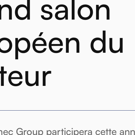
nd salon
opéen du
teur
ec Group participera cette ann