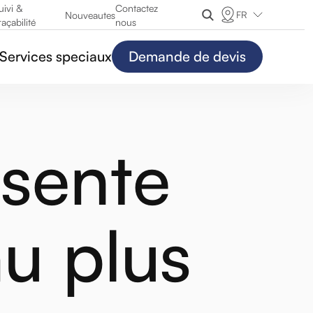
uivi &
Contactez
FR
Nouveautes
raçabilité
nous
Services speciaux
Demande de devis
sente
au plus