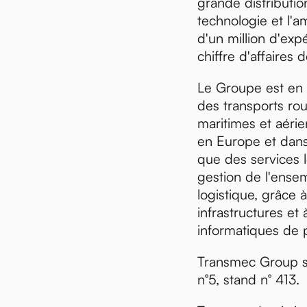
grande distributio
technologie et l'
d'un million d'exp
chiffre d'affaires 
Le Groupe est en
des transports rout
maritimes et aérie
en Europe et dans
que des services l
uveautés
gestion de l'ense
logistique, grâce 
infrastructures et
informatiques de p
Transmec Group se
n°5, stand n° 413.