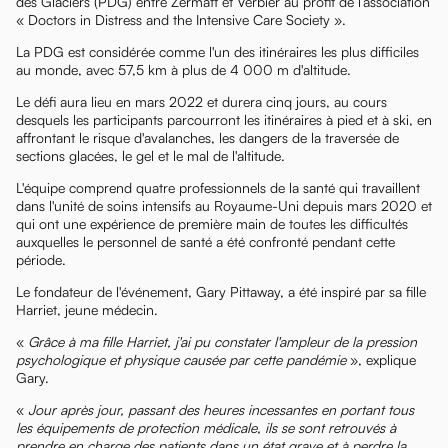
des Glaciers (PDG) entre Zermatt et Verbier au profit de l’association
« Doctors in Distress and the Intensive Care Society ».
La PDG est considérée comme l'un des itinéraires les plus difficiles
au monde, avec 57,5 km à plus de 4 000 m d'altitude.
Le défi aura lieu en mars 2022 et durera cinq jours, au cours
desquels les participants parcourront les itinéraires à pied et à ski, en
affrontant le risque d'avalanches, les dangers de la traversée de
sections glacées, le gel et le mal de l'altitude.
L'équipe comprend quatre professionnels de la santé qui travaillent
dans l'unité de soins intensifs au Royaume-Uni depuis mars 2020 et
qui ont une expérience de première main de toutes les difficultés
auxquelles le personnel de santé a été confronté pendant cette
période.
Le fondateur de l'événement, Gary Pittaway, a été inspiré par sa fille
Harriet, jeune médecin.
«
Grâce à ma fille Harriet, j'ai pu constater l'ampleur de la pression
psychologique et physique causée par cette pandémie
», explique
Gary.
«
Jour après jour, passant des heures incessantes en portant tous
les équipements de protection médicale, ils se sont retrouvés à
prendre en charge des patients dans un état grave et à perdre la