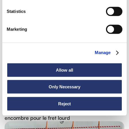
Statistics
Actualités
6 juillet 2026
Marketing
98 tonnes d'acier de l'Italie vers l'Inde
Manage
Allow all
Only Necessary
Actualités
30 juin 2026
Reject
De la Turquie à l'Équateur : une navigation sans
encombre pour le fret lourd