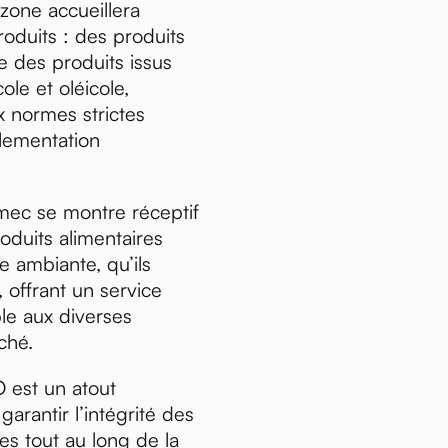
 zone accueillera
oduits : des produits
ue des produits issus
cole et oléicole,
 normes strictes
glementation
smec se montre réceptif
oduits alimentaires
 ambiante, qu’ils
 offrant un service
ble aux diverses
ché.
O est un atout
arantir l’intégrité des
es tout au long de la