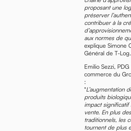
proposant une log
préserver l’authen
contribuer à la cr
d’approvisionneme
aux normes de qua
explique Simone C
Général de T-Log.
Emilio Sezzi, PD
commerce du Gro
:
"
L’augmentation 
produits biologiq
impact significatif
vente. En plus de
traditionnels, le
tournent de plus e