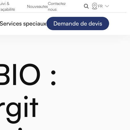
uivi &
Contactez
FR
Nouveautes
raçabilité
nous
Services speciaux
Demande de devis
BIO :
git