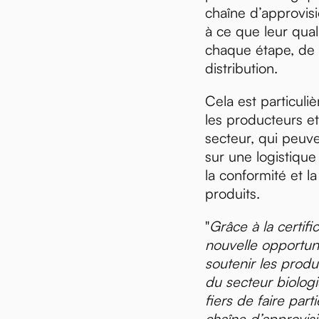
chaîne d’approvisi
à ce que leur qual
chaque étape, de l
distribution.
Cela est particuli
les producteurs et
secteur, qui peuv
sur une logistique
la conformité et la
produits.
"
Grâce à la certifi
nouvelle opportuni
soutenir les produ
du secteur biolo
fiers de faire part
chaîne d’approvis
uveautés