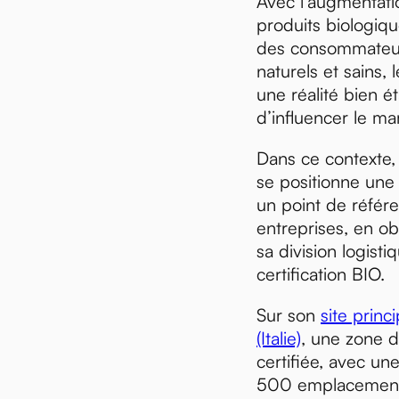
Avec l’augmentat
produits biologique
des consommateur
naturels et sains, 
une réalité bien é
d’influencer le m
Dans ce contexte
se positionne une
un point de référ
entreprises, en ob
sa division logisti
certification BIO.
Sur son
site prin
(Italie)
, une zone 
certifiée, avec un
500 emplacements