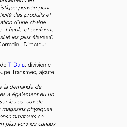
istique pensée pour
ticité des produits et
éation d’une chaîne
nt fiable et conforme
lité les plus élevées
",
orradini, Directeur
G de
T-Data
, division e-
upe Transmec, ajoute
de la demande de
ues a également eu un
 sur les canaux de
s magasins physiques
s consommateurs se
n plus vers les canaux