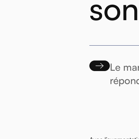
son
Le mar
répond