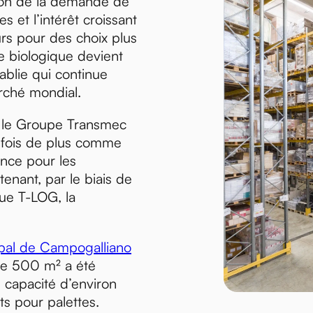
ion de la demande de
s et l’intérêt croissant
s pour des choix plus
le biologique devient
tablie qui continue
arché mondial.
, le Groupe Transmec
 fois de plus comme
ence pour les
tenant, par le biais de
que T-LOG, la
cipal de Campogalliano
de 500 m² a été
e capacité d’environ
 pour palettes.