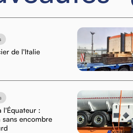
s
er de l'Italie
s
 l'Équateur :
n sans encombre
urd