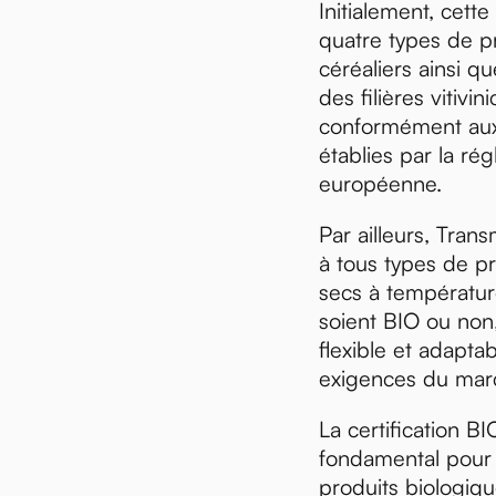
Initialement, cette
quatre types de pr
céréaliers ainsi q
des filières vitivini
conformément aux
établies par la ré
européenne.
Par ailleurs, Tran
à tous types de pr
secs à température
soient BIO ou non,
flexible et adapta
exigences du mar
La certification BI
fondamental pour g
produits biologiqu