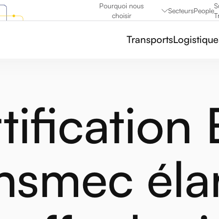
Pourquoi nous
S
Secteurs
People
choisir
T
Transports
Logistique
tification 
nsmec élar