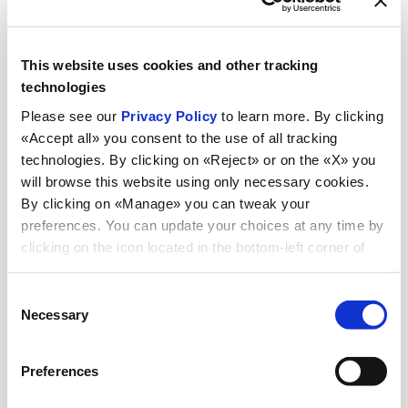
empresas del grupo;
consultores y profesionales independientes, incluso en forma
This website uses cookies and other tracking
asociada;
technologies
proveedor externo debidamente designado como Encargado
del tratamiento para la selección de candidatos;
Please see our
Privacy Policy
to learn more. By clicking
«Accept all» you consent to the use of all tracking
empresa de software como Encargado externo del
tratamiento.
technologies. By clicking on «Reject» or on the «X» you
will browse this website using only necessary cookies.
Difusión:
sus datos personales no serán difundidos de ninguna
By clicking on «Manage» you can tweak your
forma.
preferences. You can update your choices at any time by
Sus datos personales también podrán ser transferidos,
clicking on the icon located in the bottom-left corner of
limitadamente a las finalidades indicadas, a los siguientes países:
the screen.
países de la UE;
Consent
países extra UE considerados seguros.
Necessary
Selection
Periodo de conservación:
de conformidad con los principios de
licitud, limitación de la finalidad y minimización de los datos,
conforme al artículo 5 del RGPD, el periodo de conservación de sus
Preferences
datos personales es: