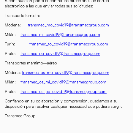
A continuación podrá encontrar las direcciones de correo
electrónico a las que enviar todas sus solicitudes:
Transporte terrestre
Módena:
transmec_mo_covid19@transmecgroup.com
Milán:
transmec_mi_covid19@transmecgroup.com
Turín:
transmec_to_covid19@transmecgroup.com
Prato:
transmec_po_covid19@transmecgroup.com
Transportes marítimo–aéreo
Módena:
transmec_os_mo_covid19@transmecgroup.com
Milán:
transmec_os_mi_covid19@transmecgroup.com
Prato:
transmec_os_po_covid19@transmecgroup.com
Confiando en su colaboración y comprensión, quedamos a su
disposición para resolver cualquier necesidad que pudiera surgir.
Transmec Group