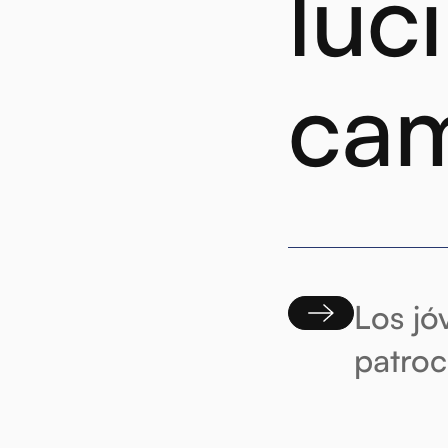
luc
ca
Los jó
patroc