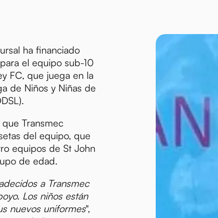
ursal ha financiado
para el equipo sub-10
ey FC, que juega en la
iga de Niños y Niñas de
DDSL).
z que Transmec
setas del equipo, que
tro equipos de St John
rupo de edad.
adecidos a Transmec
poyo. Los niños están
us nuevos uniformes
",