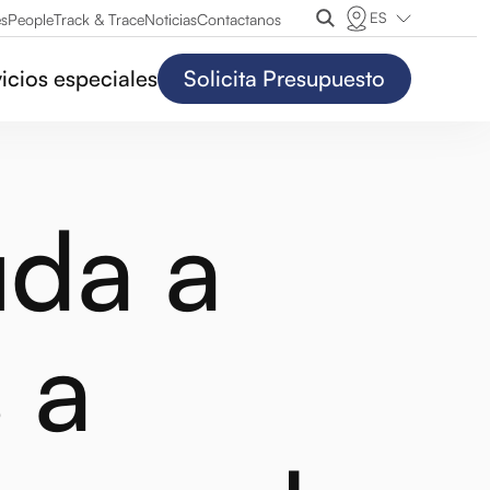
ES
es
People
Track & Trace
Noticias
Contactanos
icios especiales
Solicita Presupuesto
uda a
s a