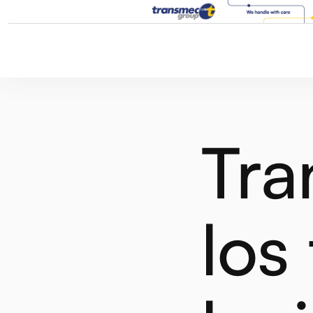
Tra
los