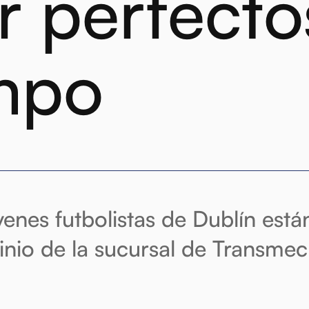
ir perfecto
mpo
venes futbolistas de Dublín está
inio de la sucursal de Transmec