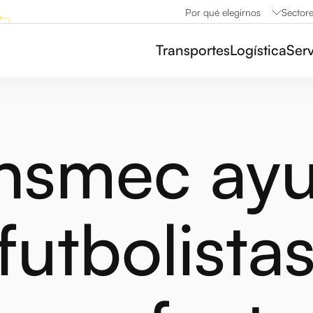
Por qué elegirnos
Sector
Transportes
Logística
Serv
nsmec ay
 futbolista