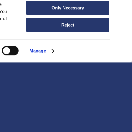
e
Only Necessary
 You
r of
Reject
Manage