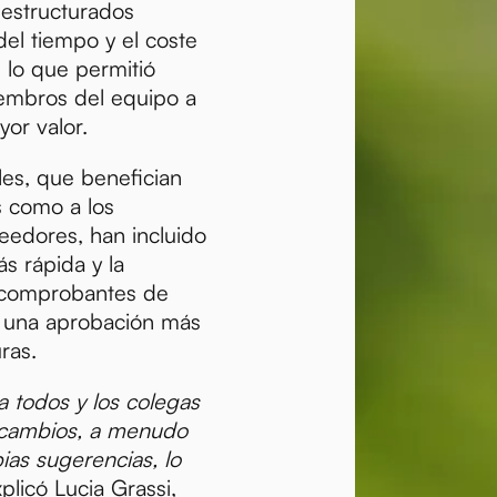
eestructurados
del tiempo y el coste
 lo que permitió
iembros del equipo a
or valor.
les, que benefician
es como a los
edores, han incluido
s rápida y la
e comprobantes de
o una aprobación más
ras.
a todos y los colegas
 cambios, a menudo
ias sugerencias, lo
xplicó Lucia Grassi,