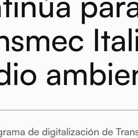
tinúa par
nsmec Itali
io ambie
grama de digitalización de Trans