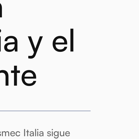
a
a y el
nte
mec Italia sigue