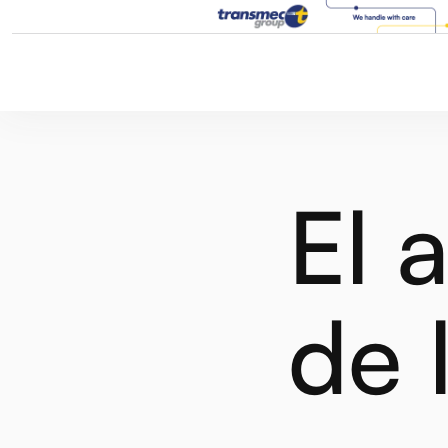
El 
de 