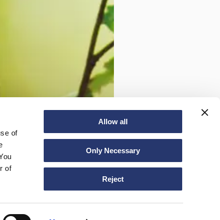
Allow all
use of
e
Only Necessary
 You
r of
Reject