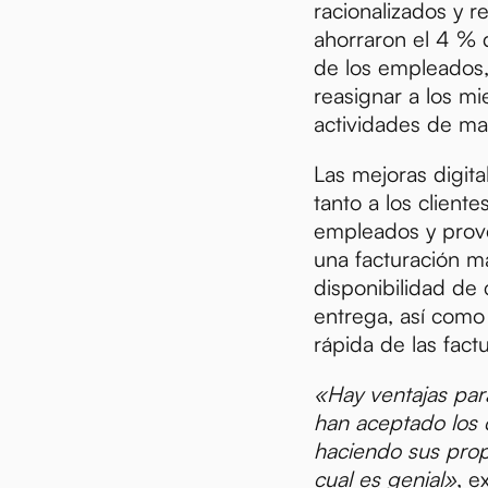
racionalizados y r
ahorraron el 4 % 
de los empleados,
reasignar a los m
actividades de may
Las mejoras digita
tanto a los client
empleados y prove
una facturación má
disponibilidad d
entrega, así com
rápida de las factu
«Hay ventajas par
han aceptado los
haciendo sus prop
cual es genial»
, e