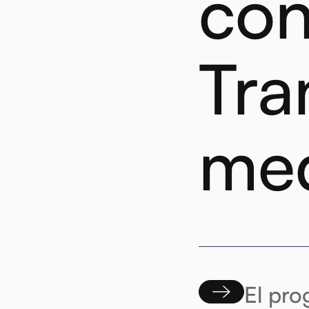
con
Tra
med
El pro