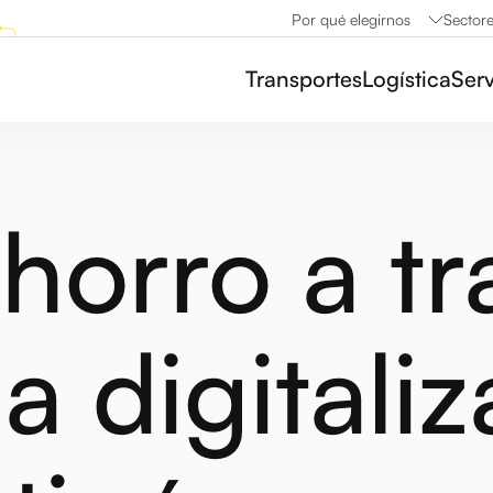
Por qué elegirnos
Sector
Transportes
Logística
Serv
ahorro a tr
la digitali