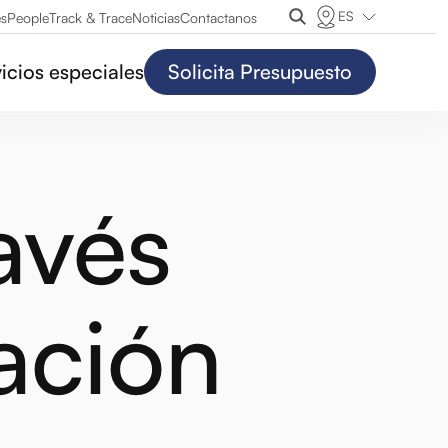
ES
es
People
Track & Trace
Noticias
Contactanos
icios especiales
Solicita Presupuesto
avés
zación