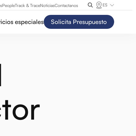
ES
es
People
Track & Trace
Noticias
Contactanos
icios especiales
Solicita Presupuesto
l
ctor