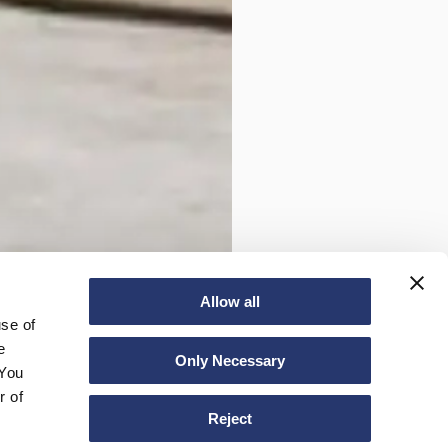
Allow all
use of
e
Only Necessary
 You
r of
Reject