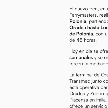
El nuevo tren, en
Ferrymasters, real
Polonia
, partiend
Oradea hasta Lod
de Polonia
, con u
de 48 horas.
Hoy en día se of
semanales
y se e
tercera a mediad
La terminal de Or
Transmec junto co
está operativa par
Oradea y Zeebrug
Piacenza en Italia
ofrece un servicio