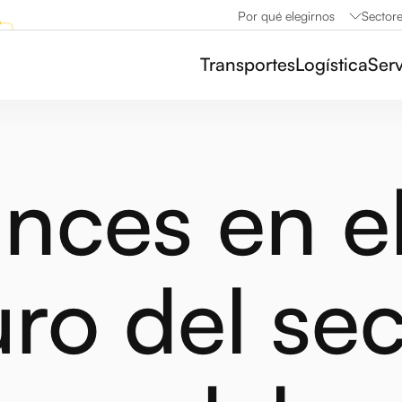
Por qué elegirnos
Sector
Transportes
Logística
Serv
nces en e
uro del se