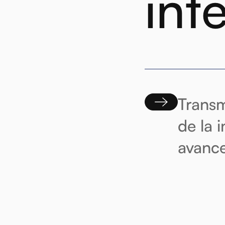
int
Transm
de la 
avance