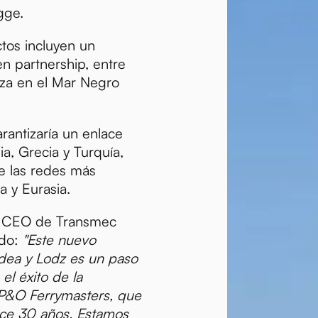
gge.
ctos incluyen un
en partnership, entre
za en el Mar Negro
rantizaría un enlace
ia, Grecia y Turquía,
e las redes más
 y Eurasia.
, CEO de Transmec
ado:
"Este nuevo
adea y Lodz es un paso
el éxito de la
 P&O Ferrymasters, que
ce 30 años. Estamos