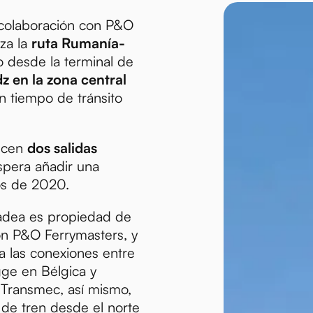
 colaboración con P&O
iza la
ruta Rumanía-
o desde la terminal de
z en la zona central
n tiempo de tránsito
recen
dos salidas
spera añadir una
os de 2020.
adea es propiedad de
n P&O Ferrymasters, y
a las conexiones entre
ge en Bélgica y
. Transmec, así mismo,
 de tren desde el norte