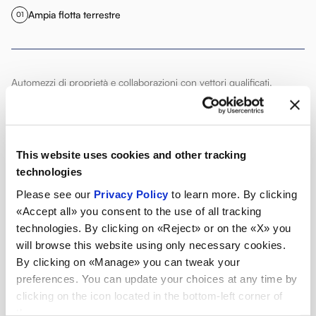
Ampia flotta terrestre
01
Automezzi di proprietà e collaborazioni con vettori qualificati.
Disponiamo di varie tipologie di rimorchi: huckepack, megatrailer,
telonati, box e container
Operazioni doganali
02
This website uses cookies and other tracking
technologies
Please see our
Privacy Policy
to learn more. By clicking
Ci occupiamo di tutte le pratiche necessarie per spedire la merce a
«Accept all» you consent to the use of all tracking
destino
technologies. By clicking on «Reject» or on the «X» you
will browse this website using only necessary cookies.
Costumer Service Interno
03
By clicking on «Manage» you can tweak your
preferences. You can update your choices at any time by
clicking on the icon located in the bottom-left corner of
the screen.