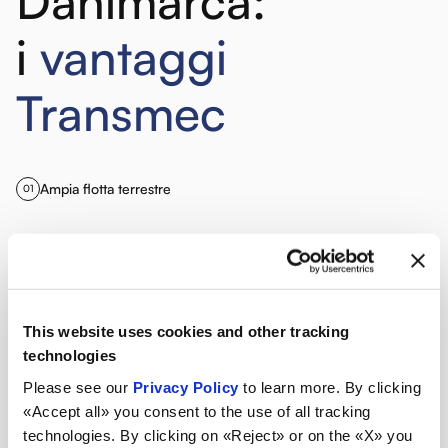
Danimarca:
i
vantaggi
Transmec
Ampia flotta terrestre
01
Automezzi di proprietà e collaborazioni con vettori qualificati.
Disponiamo di varie tipologie di rimorchi: huckepack, megatrailer,
telonati, box e container
This website uses cookies and other tracking
technologies
Operazioni doganali
02
Please see our
Privacy Policy
to learn more. By clicking
«Accept all» you consent to the use of all tracking
technologies. By clicking on «Reject» or on the «X» you